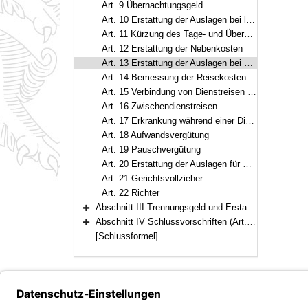
Art. 9 Übernachtungsgeld
Art. 10 Erstattung der Auslagen bei längerem Aufenthalt am Geschäftsort
Art. 11 Kürzung des Tage- und Übernachtungsgeldes und der Vergütung nach Art. 10 Abs. 1
Art. 12 Erstattung der Nebenkosten
Art. 13 Erstattung der Auslagen bei Dienstreisen bis zu sechs Stunden Dauer und bei Dienstgängen
Art. 14 Bemessung der Reisekostenvergütung in besonderen Fällen
Art. 15 Verbindung von Dienstreisen mit privaten Reisen
Art. 16 Zwischendienstreisen
Art. 17 Erkrankung während einer Dienstreise
Art. 18 Aufwandsvergütung
Art. 19 Pauschvergütung
Art. 20 Erstattung der Auslagen für Reisevorbereitungen und bei vorzeitiger Beendigung des Dienstgeschäfts
Art. 21 Gerichtsvollzieher
Art. 22 Richter
Abschnitt III Trennungsgeld und Erstattung von Auslagen bei Reisen aus besonderem Anlass (Art. 23–24)
Bereich erweitern
Abschnitt IV Schlussvorschriften (Art. 25–29)
Bereich erweitern
[Schlussformel]
Bayern.de