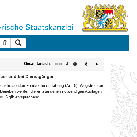
Suche ausführen
Suche zurücksetzen
Download
Drucken
Vorheriges
Nächstes
Gesamtansicht
Dokument
Dokument
auer und bei Dienstgängen
enstreisenden Fahrkostenerstattung (Art. 5), Wegstrecken-
Daneben werden die entstandenen notwendigen Auslagen
bs. 5 gilt entsprechend.