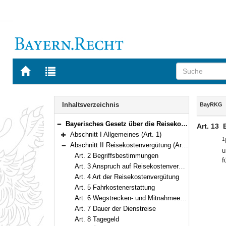
Zur
Zur
Startseite
Trefferliste
von
der
Navigation
BAYERN.RECHT
letzten
Inhalt
Inhaltsverzeichnis
BayRKG
Suche
Bayerisches Gesetz über die Reisekostenvergütung der Beamten und Richter (Bayerisches Reisekostengesetz – BayRKG) Vom 24. April 2001 (GVBl. S. 133) BayRS 2032-4-1-F (Art. 1–29)
Art. 13
Bereich reduzieren
Abschnitt I Allgemeines (Art. 1)
1
Bereich erweitern
Abschnitt II Reisekostenvergütung (Art. 2–22)
u
Bereich reduzieren
Art. 2 Begriffsbestimmungen
f
Art. 3 Anspruch auf Reisekostenvergütung
Art. 4 Art der Reisekostenvergütung
Art. 5 Fahrkostenerstattung
Art. 6 Wegstrecken- und Mitnahmeentschädigung
Art. 7 Dauer der Dienstreise
Art. 8 Tagegeld