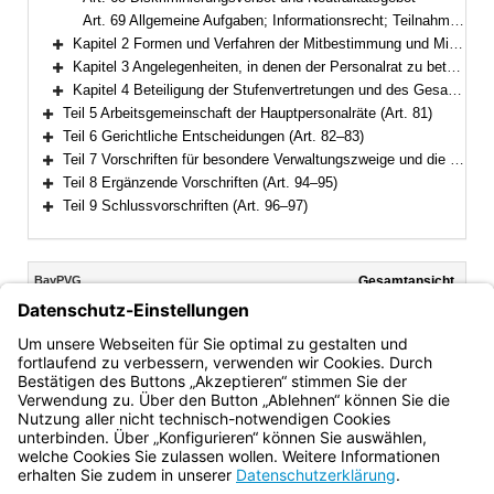
Art. 69 Allgemeine Aufgaben; Informationsrecht; Teilnahme an Prüfungen
Kapitel 2 Formen und Verfahren der Mitbestimmung und Mitwirkung (Art. 70–74)
Bereich erweitern
Kapitel 3 Angelegenheiten, in denen der Personalrat zu beteiligen ist (Art. 75–79)
Bereich erweitern
Kapitel 4 Beteiligung der Stufenvertretungen und des Gesamtpersonalrats (Art. 80)
Bereich erweitern
Teil 5 Arbeitsgemeinschaft der Hauptpersonalräte (Art. 81)
Bereich erweitern
Teil 6 Gerichtliche Entscheidungen (Art. 82–83)
Bereich erweitern
Teil 7 Vorschriften für besondere Verwaltungszweige und die Behandlung von Verschlußsachen (Art. 84–93)
Bereich erweitern
Teil 8 Ergänzende Vorschriften (Art. 94–95)
Bereich erweitern
Teil 9 Schlussvorschriften (Art. 96–97)
Bereich erweitern
Inhalt
BayPVG
Gesamtansicht
Text gilt ab: 01.08.2023
Download
Drucken
Vorheriges
Nächste
Fassung: 11.11.1986
Dokument
Dokume
Art. 65
(aufgehoben)
Bayern.de
BayernPortal