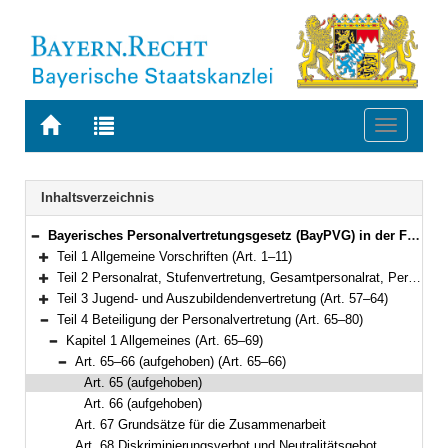
Zur
Zur
Toggle
Startseite
Trefferliste
navigati
von
der
BAYERN.RECHT
letzten
Navigation
Inhaltsverzeichnis
Suche
Bayerisches Personalvertretungsgesetz (BayPVG) in der Fassung der Bekanntmachung vom 11. November 1986 (GVBl. S. 349) BayRS 2035-1-F (Art. 1–97)
Bereich reduzieren
Teil 1 Allgemeine Vorschriften (Art. 1–11)
Bereich erweitern
Teil 2 Personalrat, Stufenvertretung, Gesamtpersonalrat, Personalversammlung (Art. 12–56)
Bereich erweitern
Teil 3 Jugend- und Auszubildendenvertretung (Art. 57–64)
Bereich erweitern
Teil 4 Beteiligung der Personalvertretung (Art. 65–80)
Bereich reduzieren
Kapitel 1 Allgemeines (Art. 65–69)
Bereich reduzieren
Art. 65–66 (aufgehoben) (Art. 65–66)
Bereich reduzieren
Art. 65 (aufgehoben)
Art. 66 (aufgehoben)
Art. 67 Grundsätze für die Zusammenarbeit
Art. 68 Diskriminierungsverbot und Neutralitätsgebot