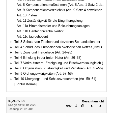
Art. 8 Kompensationsmaßnahmen (Art. 8 Abs. 1 Satz 2 abweichend von § 14 Abs. 3 BNatSchG; Art. 8 Abs. 3 abweichend von § 15 Abs. 7 und 8 BNatSchG)
Art. 9 Kompensationsverzeichnis (Art. 9 Satz 4 abweichend von § 17 Abs. 6 BNatSchG)
Art. 10 Pisten
Art. 11 Zuständigkeit für die Eingriffsregelung
Art. 11a Himmelstrahler und Beleuchtungsanlagen
Art. 11b Gentechnikanbauverbot
Art. 11c (aufgehoben)
Teil 3 Schutz von Flächen und einzelnen Bestandteilen der Natur (Art. 12–19)
Bereich erweitern
Teil 4 Schutz des Europäischen ökologischen Netzes „Natura 2000“, gesetzlicher Schutz von Biotopen (Art. 20–23a)
Bereich erweitern
Teil 5 Zoos und Tiergehege (Art. 24–25)
Bereich erweitern
Teil 6 Erholung in der freien Natur (Art. 26–38)
Bereich erweitern
Teil 7 Vorkaufsrecht, Enteignung und Erschwernisausgleich (Art. 39–42)
Bereich erweitern
Teil 8 Organisation, Zuständigkeit und Verfahren (Art. 43–56)
Bereich erweitern
Teil 9 Ordnungswidrigkeiten (Art. 57–58)
Bereich erweitern
Teil 10 Übergangs- und Schlussvorschriften (Art. 59–61)
Bereich erweitern
[Schlussformel]
Inhalt
BayNatSchG
Gesamtansicht
Text gilt ab: 01.04.2026
Download
Drucken
Vorheriges
Nächste
Fassung: 23.02.2011
Dokument
Dokume