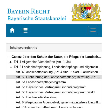
Zur
Zur
Toggle
Startseite
Trefferliste
navigati
von
der
BAYERN.RECHT
letzten
Navigation
Inhaltsverzeichnis
Suche
Gesetz über den Schutz der Natur, die Pflege der Landschaft und die Erholung in der freien Natur (Bayerisches Naturschutzgesetz – BayNatSchG) Vom 23. Februar 2011 (GVBl. S. 82) BayRS 791-1-U (Art. 1–61)
Bereich reduzieren
Teil 1 Allgemeine Vorschriften (Art. 1–3a)
Bereich erweitern
Teil 2 Landschaftsplanung, Landschaftspflege und allgemeiner Schutz von Natur und Landschaft (Art. 4–11c)
Bereich reduzieren
Art. 4 Landschaftsplanung (Art. 4 Abs. 2 Satz 2 abweichend von § 11 Abs. 2 Satz 2 BNatSchG)
Art. 5 Durchführung der Landschaftspflege; Beratung (Art. 5 Abs. 2 abweichend von § 3 Abs. 4 BNatSchG)
Art. 5a Landschaftspflegeprogramm
Art. 5b Bayerisches Vertragsnaturschutzprogramm
Art. 5c Bayerisches Vertragsnaturschutzprogramm Wald
Art. 5d Biodiversitätsberatung
Art. 6 Wegebau im Alpengebiet; genehmigungsfreie Eingriffe; Land-, Forst- und Fischereiwirtschaft (Art. 6 Abs. 1 bis 3 abweichend von § 17 Abs. 3 BNatSchG; Art. 6 Abs. 4 abweichend von § 14 Abs. 2 BNatSchG; Art. 6 Abs. 5 abweichend von § 14 Abs. 3 BNatSchG)
Art. 7 Ausgleichsmaßnahmen, Ersatzzahlungen