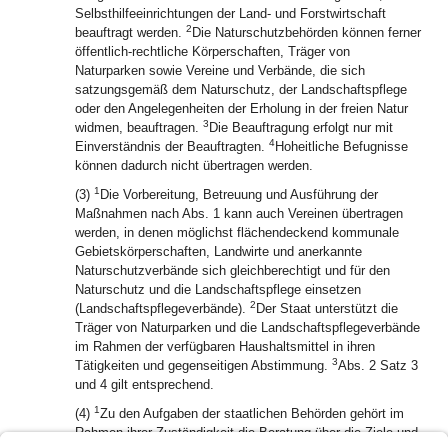
Selbsthilfeeinrichtungen der Land- und Forstwirtschaft
2
beauftragt werden.
Die Naturschutzbehörden können ferner
öffentlich-rechtliche Körperschaften, Träger von
Naturparken sowie Vereine und Verbände, die sich
satzungsgemäß dem Naturschutz, der Landschaftspflege
oder den Angelegenheiten der Erholung in der freien Natur
3
widmen, beauftragen.
Die Beauftragung erfolgt nur mit
4
Einverständnis der Beauftragten.
Hoheitliche Befugnisse
können dadurch nicht übertragen werden.
1
(3)
Die Vorbereitung, Betreuung und Ausführung der
Maßnahmen nach Abs. 1 kann auch Vereinen übertragen
werden, in denen möglichst flächendeckend kommunale
Gebietskörperschaften, Landwirte und anerkannte
Naturschutzverbände sich gleichberechtigt und für den
Naturschutz und die Landschaftspflege einsetzen
2
(Landschaftspflegeverbände).
Der Staat unterstützt die
Träger von Naturparken und die Landschaftspflegeverbände
im Rahmen der verfügbaren Haushaltsmittel in ihren
3
Tätigkeiten und gegenseitigen Abstimmung.
Abs. 2 Satz 3
und 4 gilt entsprechend.
1
(4)
Zu den Aufgaben der staatlichen Behörden gehört im
Rahmen ihrer Zuständigkeit die Beratung über die Ziele und