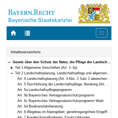
Zur
Zur
Toggle
Startseite
Trefferliste
navigati
von
der
BAYERN.RECHT
letzten
Navigation
Inhaltsverzeichnis
Suche
Gesetz über den Schutz der Natur, die Pflege der Landschaft und die Erholung in der freien Natur (Bayerisches Naturschutzgesetz – BayNatSchG) Vom 23. Februar 2011 (GVBl. S. 82) BayRS 791-1-U (Art. 1–61)
Bereich reduzieren
Teil 1 Allgemeine Vorschriften (Art. 1–3a)
Bereich erweitern
Teil 2 Landschaftsplanung, Landschaftspflege und allgemeiner Schutz von Natur und Landschaft (Art. 4–11c)
Bereich reduzieren
Art. 4 Landschaftsplanung (Art. 4 Abs. 2 Satz 2 abweichend von § 11 Abs. 2 Satz 2 BNatSchG)
Art. 5 Durchführung der Landschaftspflege; Beratung (Art. 5 Abs. 2 abweichend von § 3 Abs. 4 BNatSchG)
Art. 5a Landschaftspflegeprogramm
Art. 5b Bayerisches Vertragsnaturschutzprogramm
Art. 5c Bayerisches Vertragsnaturschutzprogramm Wald
Art. 5d Biodiversitätsberatung
Art. 6 Wegebau im Alpengebiet; genehmigungsfreie Eingriffe; Land-, Forst- und Fischereiwirtschaft (Art. 6 Abs. 1 bis 3 abweichend von § 17 Abs. 3 BNatSchG; Art. 6 Abs. 4 abweichend von § 14 Abs. 2 BNatSchG; Art. 6 Abs. 5 abweichend von § 14 Abs. 3 BNatSchG)
Art. 7 Ausgleichsmaßnahmen, Ersatzzahlungen