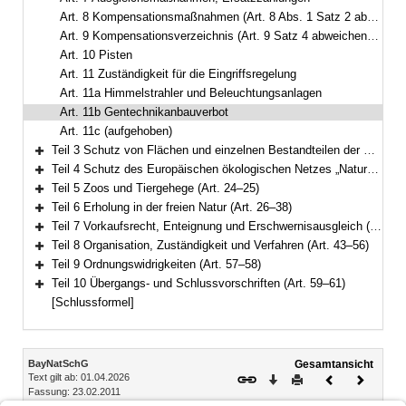
Art. 8 Kompensationsmaßnahmen (Art. 8 Abs. 1 Satz 2 abweichend von § 14 Abs. 3 BNatSchG; Art. 8 Abs. 3 abweichend von § 15 Abs. 7 und 8 BNatSchG)
Art. 9 Kompensationsverzeichnis (Art. 9 Satz 4 abweichend von § 17 Abs. 6 BNatSchG)
Art. 10 Pisten
Art. 11 Zuständigkeit für die Eingriffsregelung
Art. 11a Himmelstrahler und Beleuchtungsanlagen
Art. 11b Gentechnikanbauverbot
Art. 11c (aufgehoben)
Teil 3 Schutz von Flächen und einzelnen Bestandteilen der Natur (Art. 12–19)
Bereich erweitern
Teil 4 Schutz des Europäischen ökologischen Netzes „Natura 2000“, gesetzlicher Schutz von Biotopen (Art. 20–23a)
Bereich erweitern
Teil 5 Zoos und Tiergehege (Art. 24–25)
Bereich erweitern
Teil 6 Erholung in der freien Natur (Art. 26–38)
Bereich erweitern
Teil 7 Vorkaufsrecht, Enteignung und Erschwernisausgleich (Art. 39–42)
Bereich erweitern
Teil 8 Organisation, Zuständigkeit und Verfahren (Art. 43–56)
Bereich erweitern
Teil 9 Ordnungswidrigkeiten (Art. 57–58)
Bereich erweitern
Teil 10 Übergangs- und Schlussvorschriften (Art. 59–61)
Bereich erweitern
[Schlussformel]
Inhalt
BayNatSchG
Gesamtansicht
Text gilt ab: 01.04.2026
Download
Drucken
Vorheriges
Nächste
Fassung: 23.02.2011
Dokument
Dokume