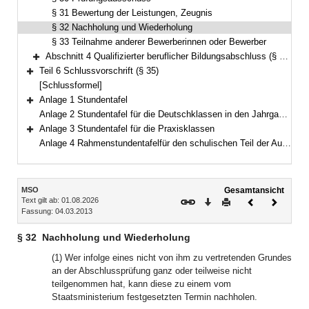
§ 31 Bewertung der Leistungen, Zeugnis
§ 32 Nachholung und Wiederholung
§ 33 Teilnahme anderer Bewerberinnen oder Bewerber
Abschnitt 4 Qualifizierter beruflicher Bildungsabschluss (§ 34)
Bereich erweitern
Teil 6 Schlussvorschrift (§ 35)
Bereich erweitern
[Schlussformel]
Anlage 1 Stundentafel
Bereich erweitern
Anlage 2 Stundentafel für die Deutschklassen in den Jahrgangsstufen 7 bis 9 der Mittelschule
Anlage 3 Stundentafel für die Praxisklassen
Bereich erweitern
Anlage 4 Rahmenstundentafelfür den schulischen Teil der Ausbildung in der Berufsorientierungsklasse der Mittelschule
Inhalt
MSO
Gesamtansicht
Text gilt ab: 01.08.2026
Download
Drucken
Vorheriges
Nächste
Fassung: 04.03.2013
Dokument
Dokume
§ 32
Nachholung und Wiederholung
(1) Wer infolge eines nicht von ihm zu vertretenden Grundes
an der Abschlussprüfung ganz oder teilweise nicht
teilgenommen hat, kann diese zu einem vom
Staatsministerium festgesetzten Termin nachholen.