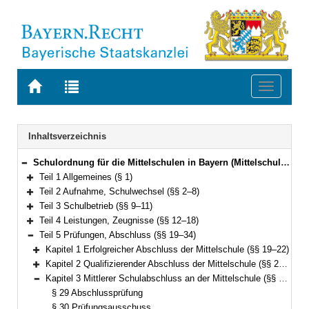
Zur
Zur
Toggle
Startseite
Trefferliste
navigati
von
der
BAYERN.RECHT
letzten
Navigation
Inhaltsverzeichnis
Suche
Schulordnung für die Mittelschulen in Bayern (Mittelschulordnung – MSO) Vom 4. März 2013 (GVBl. S. 116) (KWMBl. S. 106) BayRS 2232-3-K (§§ 1–35)
Bereich reduzieren
Teil 1 Allgemeines (§ 1)
Bereich erweitern
Teil 2 Aufnahme, Schulwechsel (§§ 2–8)
Bereich erweitern
Teil 3 Schulbetrieb (§§ 9–11)
Bereich erweitern
Teil 4 Leistungen, Zeugnisse (§§ 12–18)
Bereich erweitern
Teil 5 Prüfungen, Abschluss (§§ 19–34)
Bereich reduzieren
Kapitel 1 Erfolgreicher Abschluss der Mittelschule (§§ 19–22)
Bereich erweitern
Kapitel 2 Qualifizierender Abschluss der Mittelschule (§§ 23–28)
Bereich erweitern
Kapitel 3 Mittlerer Schulabschluss an der Mittelschule (§§ 29–33)
Bereich reduzieren
§ 29 Abschlussprüfung
§ 30 Prüfungsausschuss