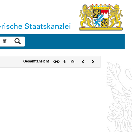
Suche ausführen
Suche zurücksetzen
Download
Drucken
Vorheriges
Nächstes
Gesamtansicht
Dokument
Dokument