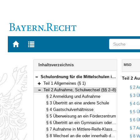
Zur
Zur
Startseite
Trefferliste
von
der
Navigation
BAYERN.RECHT
letzten
Inhalt
Inhaltsverzeichnis
MSO
Suche
Schulordnung für die Mittelschulen in Bayern (Mittelschulordnung – MSO) Vom 4. März 2013 (GVBl. S. 116) (KWMBl. S. 106) BayRS 2232-3-K (§§ 1–35)
Teil 2 A
Bereich reduzieren
Teil 1 Allgemeines (§ 1)
Bereich erweitern
§ 2 A
Teil 2 Aufnahme, Schulwechsel (§§ 2–8)
Bereich reduzieren
§ 3 Ü
§ 2 Anmeldung und Aufnahme
§ 3 Übertritt an eine andere Schule
§ 4 G
§ 4 Gastschulverhältnisse
§ 5 Ü
§ 5 Überweisung an ein Förderzentrum
§ 6 Ü
§ 6 Übertritt an ein Gymnasium oder an eine Realschule
§ 7 A
§ 7 Aufnahme in Mittlere-Reife-Klassen und Vorbereitungsklassen
§ 8 Wechsel an die oder innerhalb der Mittelschule
§ 8 W