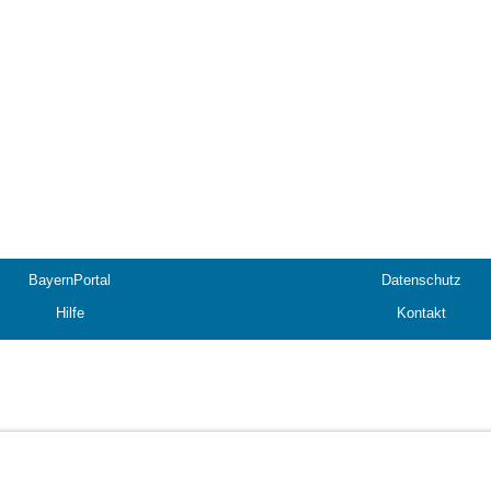
BayernPortal
Datenschutz
Hilfe
Kontakt