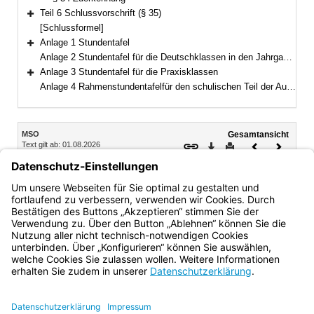
Teil 6 Schlussvorschrift (§ 35)
Bereich erweitern
[Schlussformel]
Anlage 1 Stundentafel
Bereich erweitern
Anlage 2 Stundentafel für die Deutschklassen in den Jahrgangsstufen 7 bis 9 der Mittelschule
Anlage 3 Stundentafel für die Praxisklassen
Bereich erweitern
Anlage 4 Rahmenstundentafelfür den schulischen Teil der Ausbildung in der Berufsorientierungsklasse der Mittelschule
Inhalt
MSO
Gesamtansicht
Text gilt ab: 01.08.2026
Download
Drucken
Vorheriges
Nächste
Fassung: 04.03.2013
Dokument
Dokume
Abschnitt 4 Qualifizierter beruflicher Bildungsabschluss
§ 34 Zuerkennung
Bayern.de
BayernPortal
Datenschutz
Impressum