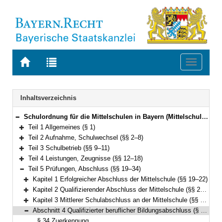
Zur
Zur
Toggle
Startseite
Trefferliste
navigati
von
der
BAYERN.RECHT
letzten
Navigation
Inhaltsverzeichnis
Suche
Schulordnung für die Mittelschulen in Bayern (Mittelschulordnung – MSO) Vom 4. März 2013 (GVBl. S. 116) (KWMBl. S. 106) BayRS 2232-3-K (§§ 1–35)
Bereich reduzieren
Teil 1 Allgemeines (§ 1)
Bereich erweitern
Teil 2 Aufnahme, Schulwechsel (§§ 2–8)
Bereich erweitern
Teil 3 Schulbetrieb (§§ 9–11)
Bereich erweitern
Teil 4 Leistungen, Zeugnisse (§§ 12–18)
Bereich erweitern
Teil 5 Prüfungen, Abschluss (§§ 19–34)
Bereich reduzieren
Kapitel 1 Erfolgreicher Abschluss der Mittelschule (§§ 19–22)
Bereich erweitern
Kapitel 2 Qualifizierender Abschluss der Mittelschule (§§ 23–28)
Bereich erweitern
Kapitel 3 Mittlerer Schulabschluss an der Mittelschule (§§ 29–33)
Bereich erweitern
Abschnitt 4 Qualifizierter beruflicher Bildungsabschluss (§ 34)
Bereich reduzieren
§ 34 Zuerkennung