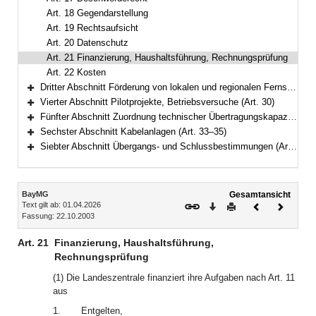
Art. 18 Gegendarstellung
Art. 19 Rechtsaufsicht
Art. 20 Datenschutz
Art. 21 Finanzierung, Haushaltsführung, Rechnungsprüfung
Art. 22 Kosten
Dritter Abschnitt Förderung von lokalen und regionalen Fernsehangeboten, Organisation und Zulässigkeit von Rundfunkprogrammen (Art. 23–29)
Bereich erweitern
Vierter Abschnitt Pilotprojekte, Betriebsversuche (Art. 30)
Bereich erweitern
Fünfter Abschnitt Zuordnung technischer Übertragungskapazitäten (Art. 31–32)
Bereich erweitern
Sechster Abschnitt Kabelanlagen (Art. 33–35)
Bereich erweitern
Siebter Abschnitt Übergangs- und Schlussbestimmungen (Art. 36–39)
Bereich erweitern
Inhalt
BayMG
Gesamtansicht
Text gilt ab: 01.04.2026
Download
Drucken
Vorheriges
Nächste
Fassung: 22.10.2003
Dokument
Dokume
Art. 21
Finanzierung, Haushaltsführung,
Rechnungsprüfung
(1) Die Landeszentrale finanziert ihre Aufgaben nach Art. 11
aus
1.
Entgelten,