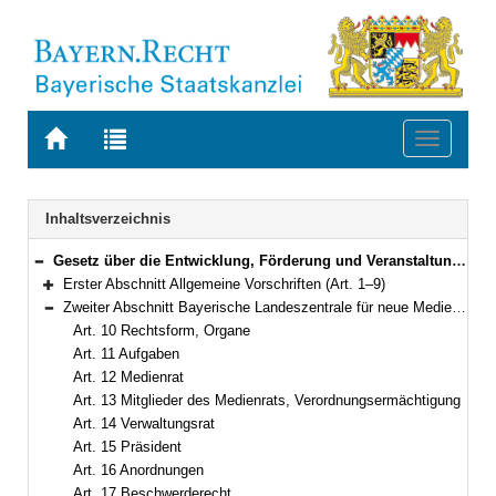
Zur
Zur
Toggle
Startseite
Trefferliste
navigati
von
der
BAYERN.RECHT
letzten
Navigation
Inhaltsverzeichnis
Suche
Gesetz über die Entwicklung, Förderung und Veranstaltung privater Rundfunkangebote und anderer Telemedien in Bayern (Bayerisches Mediengesetz – BayMG) in der Fassung der Bekanntmachung vom 22. Oktober 2003 (GVBl. S. 799) BayRS 2251-4-S (Art. 1–39)
Bereich reduzieren
Erster Abschnitt Allgemeine Vorschriften (Art. 1–9)
Bereich erweitern
Zweiter Abschnitt Bayerische Landeszentrale für neue Medien (Art. 10–22)
Bereich reduzieren
Art. 10 Rechtsform, Organe
Art. 11 Aufgaben
Art. 12 Medienrat
Art. 13 Mitglieder des Medienrats, Verordnungsermächtigung
Art. 14 Verwaltungsrat
Art. 15 Präsident
Art. 16 Anordnungen
Art. 17 Beschwerderecht