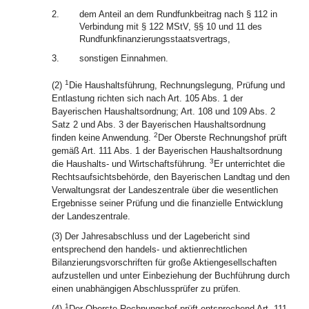
2.
dem Anteil an dem Rundfunkbeitrag nach § 112 in
Verbindung mit § 122 MStV, §§ 10 und 11 des
Rundfunkfinanzierungsstaatsvertrags,
3.
sonstigen Einnahmen.
1
(2)
Die Haushaltsführung, Rechnungslegung, Prüfung und
Entlastung richten sich nach Art. 105 Abs. 1 der
Bayerischen Haushaltsordnung; Art. 108 und 109 Abs. 2
Satz 2 und Abs. 3 der Bayerischen Haushaltsordnung
2
finden keine Anwendung.
Der Oberste Rechnungshof prüft
gemäß Art. 111 Abs. 1 der Bayerischen Haushaltsordnung
3
die Haushalts- und Wirtschaftsführung.
Er unterrichtet die
Rechtsaufsichtsbehörde, den Bayerischen Landtag und den
Verwaltungsrat der Landeszentrale über die wesentlichen
Ergebnisse seiner Prüfung und die finanzielle Entwicklung
der Landeszentrale.
(3) Der Jahresabschluss und der Lagebericht sind
entsprechend den handels- und aktienrechtlichen
Bilanzierungsvorschriften für große Aktiengesellschaften
aufzustellen und unter Einbeziehung der Buchführung durch
einen unabhängigen Abschlussprüfer zu prüfen.
1
(4)
Der Oberste Rechnungshof prüft entsprechend Art. 111