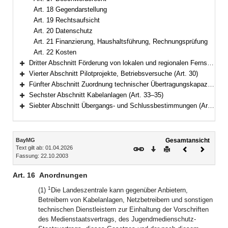
Art. 18 Gegendarstellung
Art. 19 Rechtsaufsicht
Art. 20 Datenschutz
Art. 21 Finanzierung, Haushaltsführung, Rechnungsprüfung
Art. 22 Kosten
Dritter Abschnitt Förderung von lokalen und regionalen Fernsehangeboten, Organisation und Zulässigkeit von Rundfunkprogrammen (Art. 23–29)
Bereich erweitern
Vierter Abschnitt Pilotprojekte, Betriebsversuche (Art. 30)
Bereich erweitern
Fünfter Abschnitt Zuordnung technischer Übertragungskapazitäten (Art. 31–32)
Bereich erweitern
Sechster Abschnitt Kabelanlagen (Art. 33–35)
Bereich erweitern
Siebter Abschnitt Übergangs- und Schlussbestimmungen (Art. 36–39)
Bereich erweitern
Inhalt
BayMG
Gesamtansicht
Text gilt ab: 01.04.2026
Download
Drucken
Vorheriges
Nächste
Fassung: 22.10.2003
Dokument
Dokume
Art. 16
Anordnungen
1
(1)
Die Landeszentrale kann gegenüber Anbietern,
Betreibern von Kabelanlagen, Netzbetreibern und sonstigen
technischen Dienstleistern zur Einhaltung der Vorschriften
des Medienstaatsvertrags, des Jugendmedienschutz-