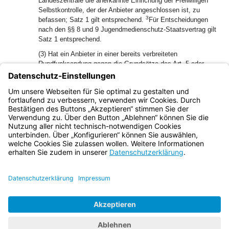
Landeszentrale die anerkannte Einrichung der Freiwilligen
Selbstkontrolle, der der Anbieter angeschlossen ist, zu
3
befassen; Satz 1 gilt entsprechend.
Für Entscheidungen
nach den §§ 8 und 9 Jugendmedienschutz-Staatsvertrag gilt
Satz 1 entsprechend.
(3) Hat ein Anbieter in einer bereits verbreiteten
Rundfunksendung gegen die Grundsätze des Art. 5 oder
gegen Art. 6 verstoßen, kann die Landeszentrale auch
anordnen, dass zu Lasten der Sendezeit dieses Anbieters
auf dessen Kosten ein Beitrag verbreitet wird, der geeignet
ist, den Verstoß auszugleichen.
Bayern.de
BayernPortal
Datenschutz
Impressum
Barrierefreiheit
Hilfe
Kontakt