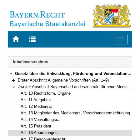
Zur
Zur
Toggle
Startseite
Trefferliste
navigati
von
der
BAYERN.RECHT
letzten
Navigation
Inhaltsverzeichnis
Suche
Gesetz über die Entwicklung, Förderung und Veranstaltung privater Rundfunkangebote und anderer Telemedien in Bayern (Bayerisches Mediengesetz – BayMG) in der Fassung der Bekanntmachung vom 22. Oktober 2003 (GVBl. S. 799) BayRS 2251-4-S (Art. 1–39)
Bereich reduzieren
Erster Abschnitt Allgemeine Vorschriften (Art. 1–9)
Bereich erweitern
Zweiter Abschnitt Bayerische Landeszentrale für neue Medien (Art. 10–22)
Bereich reduzieren
Art. 10 Rechtsform, Organe
Art. 11 Aufgaben
Art. 12 Medienrat
Art. 13 Mitglieder des Medienrats, Verordnungsermächtigung
Art. 14 Verwaltungsrat
Art. 15 Präsident
Art. 16 Anordnungen
Art. 17 Beschwerderecht