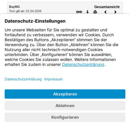
Inhalt
BayMG
Gesamtansicht
Text gilt ab: 01.04.2026
Download
Drucken
Vorheriges
Nächste
Fassung: 22.10.2003
Dokument
Dokume
Vierter Abschnitt Pilotprojekte, Betriebsversuche
Art. 30 Pilotprojekte, Betriebsversuche
Bayern.de
BayernPortal
Datenschutz
Impressum
Barrierefreiheit
Hilfe
Kontakt
Kontrastwechsel
Schriftgröße