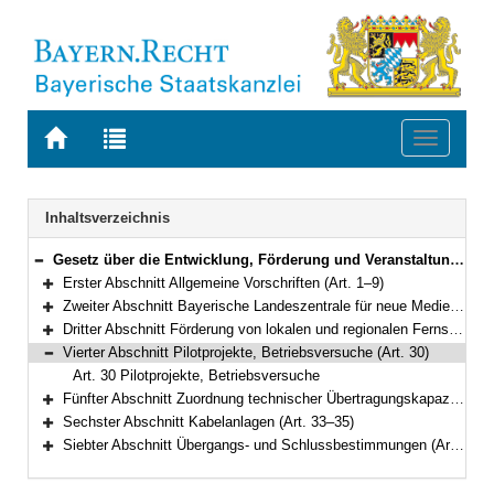
Zur
Zur
Toggle
Startseite
Trefferliste
navigati
von
der
BAYERN.RECHT
letzten
Navigation
Inhaltsverzeichnis
Suche
Gesetz über die Entwicklung, Förderung und Veranstaltung privater Rundfunkangebote und anderer Telemedien in Bayern (Bayerisches Mediengesetz – BayMG) in der Fassung der Bekanntmachung vom 22. Oktober 2003 (GVBl. S. 799) BayRS 2251-4-S (Art. 1–39)
Bereich reduzieren
Erster Abschnitt Allgemeine Vorschriften (Art. 1–9)
Bereich erweitern
Zweiter Abschnitt Bayerische Landeszentrale für neue Medien (Art. 10–22)
Bereich erweitern
Dritter Abschnitt Förderung von lokalen und regionalen Fernsehangeboten, Organisation und Zulässigkeit von Rundfunkprogrammen (Art. 23–29)
Bereich erweitern
Vierter Abschnitt Pilotprojekte, Betriebsversuche (Art. 30)
Bereich reduzieren
Art. 30 Pilotprojekte, Betriebsversuche
Fünfter Abschnitt Zuordnung technischer Übertragungskapazitäten (Art. 31–32)
Bereich erweitern
Sechster Abschnitt Kabelanlagen (Art. 33–35)
Bereich erweitern
Siebter Abschnitt Übergangs- und Schlussbestimmungen (Art. 36–39)
Bereich erweitern