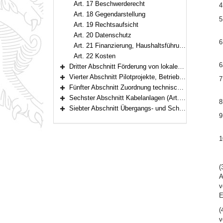
Art. 17 Beschwerderecht
4
Art. 18 Gegendarstellung
5
Art. 19 Rechtsaufsicht
Art. 20 Datenschutz
6
Art. 21 Finanzierung, Haushaltsführung, Rechnungsprüfung
Art. 22 Kosten
6
Dritter Abschnitt Förderung von lokalen und regionalen Fernsehangeboten, Organisation und Zulässigkeit von Rundfunkprogrammen (Art. 23–29)
Bereich erweitern
Vierter Abschnitt Pilotprojekte, Betriebsversuche (Art. 30)
7
Bereich erweitern
Fünfter Abschnitt Zuordnung technischer Übertragungskapazitäten (Art. 31–32)
Bereich erweitern
Sechster Abschnitt Kabelanlagen (Art. 33–35)
8
Bereich erweitern
Siebter Abschnitt Übergangs- und Schlussbestimmungen (Art. 36–39)
Bereich erweitern
9
1
(
A
v
E
(
v