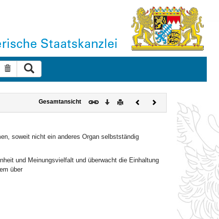
Suche ausführen
Suche zurücksetzen
Download
Drucken
Vorheriges
Nächstes
Gesamtansicht
Dokument
Dokument
n, soweit nicht ein anderes Organ selbstständig
nheit und Meinungsvielfalt und überwacht die Einhaltung
lem über