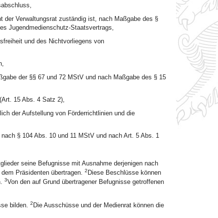
sabschluss,
 der Verwaltungsrat zuständig ist, nach Maßgabe des §
des Jugendmedienschutz-Staatsvertrags,
reiheit und des Nichtvorliegens von
n,
Maßgabe der §§ 67 und 72 MStV und nach Maßgabe des § 15
rt. 15 Abs. 4 Satz 2),
ch der Aufstellung von Förderrichtlinien und die
, nach § 104 Abs. 10 und 11 MStV und nach Art. 5 Abs. 1
itglieder seine Befugnisse mit Ausnahme derjenigen nach
2
r dem Präsidenten übertragen.
Diese Beschlüsse können
3
n.
Von den auf Grund übertragener Befugnisse getroffenen
2
sse bilden.
Die Ausschüsse und der Medienrat können die