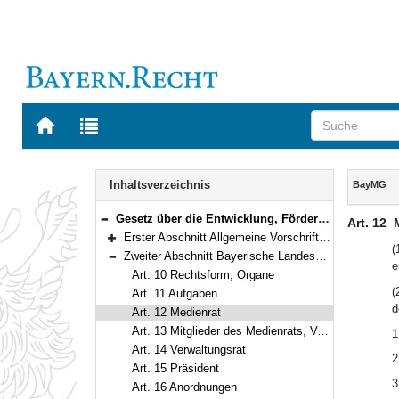
Zur
Zur
Startseite
Trefferliste
von
der
Navigation
BAYERN.RECHT
letzten
Inhalt
Inhaltsverzeichnis
BayMG
Suche
Gesetz über die Entwicklung, Förderung und Veranstaltung privater Rundfunkangebote und anderer Telemedien in Bayern (Bayerisches Mediengesetz – BayMG) in der Fassung der Bekanntmachung vom 22. Oktober 2003 (GVBl. S. 799) BayRS 2251-4-S (Art. 1–39)
Art. 12
Bereich reduzieren
Erster Abschnitt Allgemeine Vorschriften (Art. 1–9)
Bereich erweitern
(
Zweiter Abschnitt Bayerische Landeszentrale für neue Medien (Art. 10–22)
e
Bereich reduzieren
Art. 10 Rechtsform, Organe
(
Art. 11 Aufgaben
d
Art. 12 Medienrat
Art. 13 Mitglieder des Medienrats, Verordnungsermächtigung
1
Art. 14 Verwaltungsrat
2
Art. 15 Präsident
3
Art. 16 Anordnungen