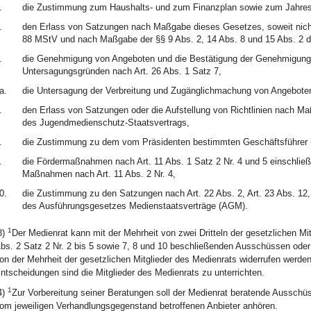
.
die Zustimmung zum Haushalts- und zum Finanzplan sowie zum Jahre
.
den Erlass von Satzungen nach Maßgabe dieses Gesetzes, soweit nicht
88 MStV und nach Maßgabe der §§ 9 Abs. 2, 14 Abs. 8 und 15 Abs. 2 
.
die Genehmigung von Angeboten und die Bestätigung der Genehmigungsf
Untersagungsgründen nach Art. 26 Abs. 1 Satz 7,
a.
die Untersagung der Verbreitung und Zugänglichmachung von Angebote
.
den Erlass von Satzungen oder die Aufstellung von Richtlinien nach 
des Jugendmedienschutz-Staatsvertrags,
.
die Zustimmung zu dem vom Präsidenten bestimmten Geschäftsführer (A
.
die Fördermaßnahmen nach Art. 11 Abs. 1 Satz 2 Nr. 4 und 5 einschließli
Maßnahmen nach Art. 11 Abs. 2 Nr. 4,
0.
die Zustimmung zu den Satzungen nach Art. 22 Abs. 2, Art. 23 Abs. 12
des Ausführungsgesetzes Medienstaatsverträge (AGM).
1
3)
Der Medienrat kann mit der Mehrheit von zwei Dritteln der gesetzlichen M
bs. 2 Satz 2 Nr. 2 bis 5 sowie 7, 8 und 10 beschließenden Ausschüssen ode
on der Mehrheit der gesetzlichen Mitglieder des Medienrats widerrufen werde
ntscheidungen sind die Mitglieder des Medienrats zu unterrichten.
1
4)
Zur Vorbereitung seiner Beratungen soll der Medienrat beratende Ausschü
om jeweiligen Verhandlungsgegenstand betroffenen Anbieter anhören.