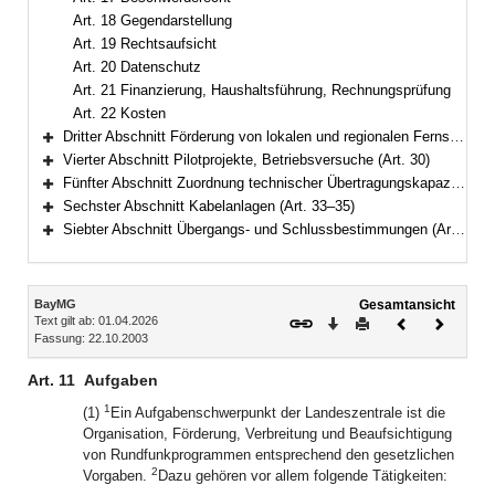
Art. 18 Gegendarstellung
Art. 19 Rechtsaufsicht
Art. 20 Datenschutz
Art. 21 Finanzierung, Haushaltsführung, Rechnungsprüfung
Art. 22 Kosten
Dritter Abschnitt Förderung von lokalen und regionalen Fernsehangeboten, Organisation und Zulässigkeit von Rundfunkprogrammen (Art. 23–29)
Bereich erweitern
Vierter Abschnitt Pilotprojekte, Betriebsversuche (Art. 30)
Bereich erweitern
Fünfter Abschnitt Zuordnung technischer Übertragungskapazitäten (Art. 31–32)
Bereich erweitern
Sechster Abschnitt Kabelanlagen (Art. 33–35)
Bereich erweitern
Siebter Abschnitt Übergangs- und Schlussbestimmungen (Art. 36–39)
Bereich erweitern
Inhalt
BayMG
Gesamtansicht
Text gilt ab: 01.04.2026
Download
Drucken
Vorheriges
Nächste
Fassung: 22.10.2003
Dokument
Dokume
Art. 11
Aufgaben
1
(1)
Ein Aufgabenschwerpunkt der Landeszentrale ist die
Organisation, Förderung, Verbreitung und Beaufsichtigung
von Rundfunkprogrammen entsprechend den gesetzlichen
2
Vorgaben.
Dazu gehören vor allem folgende Tätigkeiten: