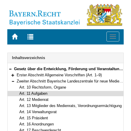
Zur
Zur
Toggle
Startseite
Trefferliste
navigati
von
der
BAYERN.RECHT
letzten
Navigation
Inhaltsverzeichnis
Suche
Gesetz über die Entwicklung, Förderung und Veranstaltung privater Rundfunkangebote und anderer Telemedien in Bayern (Bayerisches Mediengesetz – BayMG) in der Fassung der Bekanntmachung vom 22. Oktober 2003 (GVBl. S. 799) BayRS 2251-4-S (Art. 1–39)
Bereich reduzieren
Erster Abschnitt Allgemeine Vorschriften (Art. 1–9)
Bereich erweitern
Zweiter Abschnitt Bayerische Landeszentrale für neue Medien (Art. 10–22)
Bereich reduzieren
Art. 10 Rechtsform, Organe
Art. 11 Aufgaben
Art. 12 Medienrat
Art. 13 Mitglieder des Medienrats, Verordnungsermächtigung
Art. 14 Verwaltungsrat
Art. 15 Präsident
Art. 16 Anordnungen
Art. 17 Beschwerderecht