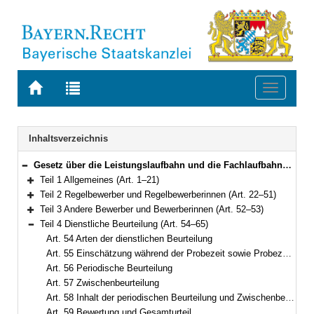
Zur
Zur
Toggle
Startseite
Trefferliste
navigati
von
der
BAYERN.RECHT
letzten
Navigation
Inhaltsverzeichnis
Suche
Gesetz über die Leistungslaufbahn und die Fachlaufbahnen der bayerischen Beamten und Beamtinnen (Leistungslaufbahngesetz – LlbG) Vom 5. August 2010 (GVBl. S. 410, 571) BayRS 2030-1-4-F (Art. 1–71)
Bereich reduzieren
Teil 1 Allgemeines (Art. 1–21)
Bereich erweitern
Teil 2 Regelbewerber und Regelbewerberinnen (Art. 22–51)
Bereich erweitern
Teil 3 Andere Bewerber und Bewerberinnen (Art. 52–53)
Bereich erweitern
Teil 4 Dienstliche Beurteilung (Art. 54–65)
Bereich reduzieren
Art. 54 Arten der dienstlichen Beurteilung
Art. 55 Einschätzung während der Probezeit sowie Probezeitbeurteilung
Art. 56 Periodische Beurteilung
Art. 57 Zwischenbeurteilung
Art. 58 Inhalt der periodischen Beurteilung und Zwischenbeurteilung
Art. 59 Bewertung und Gesamturteil