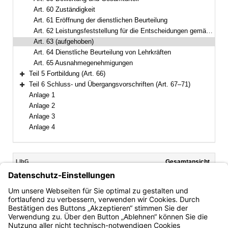
Art. 60 Zuständigkeit
Art. 61 Eröffnung der dienstlichen Beurteilung
Art. 62 Leistungsfeststellung für die Entscheidungen gemäß Art. 30 und 66 BayBesG; Öffnungsklausel für den nichtstaatlichen Bereich zu Art. 67 BayBesG
Art. 63 (aufgehoben)
Art. 64 Dienstliche Beurteilung von Lehrkräften
Art. 65 Ausnahmegenehmigungen
Teil 5 Fortbildung (Art. 66)
Bereich erweitern
Teil 6 Schluss- und Übergangsvorschriften (Art. 67–71)
Bereich erweitern
Anlage 1
Anlage 2
Anlage 3
Anlage 4
Inhalt
LlbG
Gesamtansicht
Text gilt ab: 01.01.2026
Download
Drucken
Vorheriges
Nächste
Fassung: 05.08.2010
Dokument
Dokume
Art. 63
(aufgehoben)