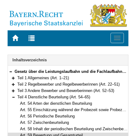
Zur
Zur
Toggle
Startseite
Trefferliste
navigati
von
der
BAYERN.RECHT
letzten
Navigation
Inhaltsverzeichnis
Suche
Gesetz über die Leistungslaufbahn und die Fachlaufbahnen der bayerischen Beamten und Beamtinnen (Leistungslaufbahngesetz – LlbG) Vom 5. August 2010 (GVBl. S. 410, 571) BayRS 2030-1-4-F (Art. 1–71)
Bereich reduzieren
Teil 1 Allgemeines (Art. 1–21)
Bereich erweitern
Teil 2 Regelbewerber und Regelbewerberinnen (Art. 22–51)
Bereich erweitern
Teil 3 Andere Bewerber und Bewerberinnen (Art. 52–53)
Bereich erweitern
Teil 4 Dienstliche Beurteilung (Art. 54–65)
Bereich reduzieren
Art. 54 Arten der dienstlichen Beurteilung
Art. 55 Einschätzung während der Probezeit sowie Probezeitbeurteilung
Art. 56 Periodische Beurteilung
Art. 57 Zwischenbeurteilung
Art. 58 Inhalt der periodischen Beurteilung und Zwischenbeurteilung
Art. 59 Bewertung und Gesamturteil