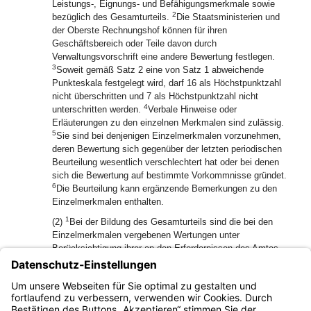
Leistungs-, Eignungs- und Befähigungsmerkmale sowie
2
bezüglich des Gesamturteils.
Die Staatsministerien und
der Oberste Rechnungshof können für ihren
Geschäftsbereich oder Teile davon durch
Verwaltungsvorschrift eine andere Bewertung festlegen.
3
Soweit gemäß Satz 2 eine von Satz 1 abweichende
Punkteskala festgelegt wird, darf 16 als Höchstpunktzahl
nicht überschritten und 7 als Höchstpunktzahl nicht
4
unterschritten werden.
Verbale Hinweise oder
Erläuterungen zu den einzelnen Merkmalen sind zulässig.
5
Sie sind bei denjenigen Einzelmerkmalen vorzunehmen,
deren Bewertung sich gegenüber der letzten periodischen
Beurteilung wesentlich verschlechtert hat oder bei denen
sich die Bewertung auf bestimmte Vorkommnisse gründet.
6
Die Beurteilung kann ergänzende Bemerkungen zu den
Einzelmerkmalen enthalten.
1
(2)
Bei der Bildung des Gesamturteils sind die bei den
Einzelmerkmalen vergebenen Wertungen unter
Berücksichtigung ihrer an den Erfordernissen des Amtes
und der Funktion zu messenden Bedeutung in einer
2
Gesamtschau zu bewerten und zu gewichten.
Die für die
Bildung des Gesamturteils wesentlichen Gründe sind in den
ergänzenden Bemerkungen darzulegen.