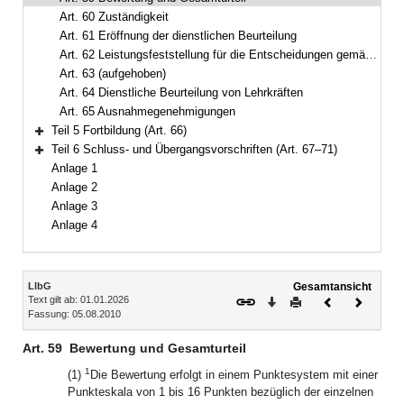
Art. 60 Zuständigkeit
Art. 61 Eröffnung der dienstlichen Beurteilung
Art. 62 Leistungsfeststellung für die Entscheidungen gemäß Art. 30 und 66 BayBesG; Öffnungsklausel für den nichtstaatlichen Bereich zu Art. 67 BayBesG
Art. 63 (aufgehoben)
Art. 64 Dienstliche Beurteilung von Lehrkräften
Art. 65 Ausnahmegenehmigungen
Teil 5 Fortbildung (Art. 66)
Bereich erweitern
Teil 6 Schluss- und Übergangsvorschriften (Art. 67–71)
Bereich erweitern
Anlage 1
Anlage 2
Anlage 3
Anlage 4
Inhalt
LlbG
Gesamtansicht
Text gilt ab: 01.01.2026
Download
Drucken
Vorheriges
Nächste
Fassung: 05.08.2010
Dokument
Dokume
Art. 59
Bewertung und Gesamturteil
1
(1)
Die Bewertung erfolgt in einem Punktesystem mit einer
Punkteskala von 1 bis 16 Punkten bezüglich der einzelnen