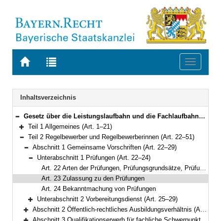
Zur
Zur
Toggle
Startseite
Trefferliste
navigati
von
der
BAYERN.RECHT
letzten
Navigation
Inhaltsverzeichnis
Suche
Gesetz über die Leistungslaufbahn und die Fachlaufbahnen der bayerischen Beamten und Beamtinnen (Leistungslaufbahngesetz – LlbG) Vom 5. August 2010 (GVBl. S. 410, 571) BayRS 2030-1-4-F (Art. 1–71)
Bereich reduzieren
Teil 1 Allgemeines (Art. 1–21)
Bereich erweitern
Teil 2 Regelbewerber und Regelbewerberinnen (Art. 22–51)
Bereich reduzieren
Abschnitt 1 Gemeinsame Vorschriften (Art. 22–29)
Bereich reduzieren
Unterabschnitt 1 Prüfungen (Art. 22–24)
Bereich reduzieren
Art. 22 Arten der Prüfungen, Prüfungsgrundsätze, Prüfungsordnungen, besondere Auswahlverfahren, Verordnungsermächtigung
Art. 23 Zulassung zu den Prüfungen
Art. 24 Bekanntmachung von Prüfungen
Unterabschnitt 2 Vorbereitungsdienst (Art. 25–29)
Bereich erweitern
Abschnitt 2 Öffentlich-rechtliches Ausbildungsverhältnis (Art. 30–33)
Bereich erweitern
Abschnitt 3 Qualifikationserwerb für fachliche Schwerpunkte mit Vorbereitungsdienst (Art. 34–37)