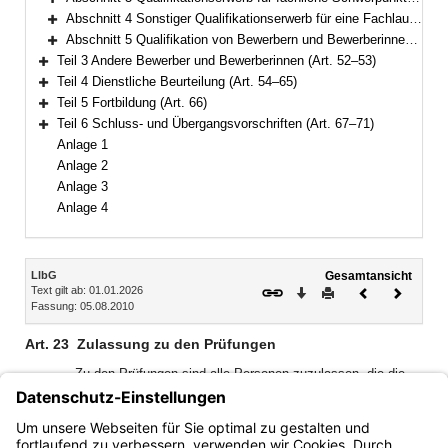
Bereich erweitern
Abschnitt 4 Sonstiger Qualifikationserwerb für eine Fachlaufbahn (Art. 38–40)
Bereich erweitern
Abschnitt 5 Qualifikation von Bewerbern und Bewerberinnen aus Mitgliedstaaten (Art. 41–51)
Bereich erweitern
Teil 3 Andere Bewerber und Bewerberinnen (Art. 52–53)
Bereich erweitern
Teil 4 Dienstliche Beurteilung (Art. 54–65)
Bereich erweitern
Teil 5 Fortbildung (Art. 66)
Bereich erweitern
Teil 6 Schluss- und Übergangsvorschriften (Art. 67–71)
Bereich erweitern
Anlage 1
Anlage 2
Anlage 3
Anlage 4
Inhalt
LlbG
Gesamtansicht
Text gilt ab: 01.01.2026
Download
Drucken
Vorheriges
Nächste
Fassung: 05.08.2010
Dokument
Dokume
Art. 23
Zulassung zu den Prüfungen
Zu den Prüfungen sind alle Personen zuzulassen, die die
hierfür festgelegten Voraussetzungen erfüllen und nach den
geltenden Rechtsvorschriften zum Beamten oder zur
Beamtin in der Fachlaufbahn, für die die Prüfung abgehalten