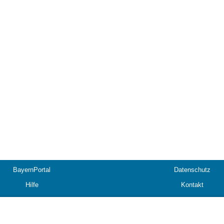
BayernPortal
Datenschutz
Hilfe
Kontakt