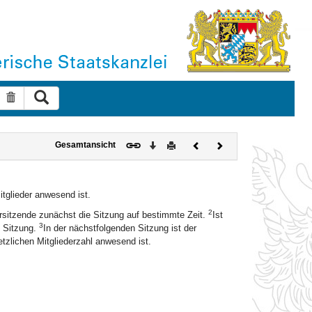
Suche ausführen
Suche zurücksetzen
Download
Drucken
Vorheriges
Nächstes
Gesamtansicht
Dokument
Dokument
tglieder anwesend ist.
2
rsitzende zunächst die Sitzung auf bestimmte Zeit.
Ist
3
e Sitzung.
In der nächstfolgenden Sitzung ist der
zlichen Mitgliederzahl anwesend ist.