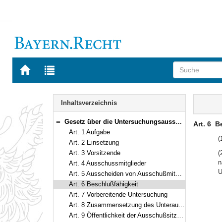
Zur
Zur
Startseite
Trefferliste
von
der
Navigation
BAYERN.RECHT
letzten
Inhalt
Inhaltsverzeichnis
Suche
Gesetz über die Untersuchungsausschüsse des Bayerischen Landtags Vom 23.3.1970 (BayRS II S. 65) BayRS 1100-4-I (Art. 1–22)
Art. 6
B
Bereich reduzieren
Art. 1 Aufgabe
(
Art. 2 Einsetzung
Art. 3 Vorsitzende
(
n
Art. 4 Ausschussmitglieder
U
Art. 5 Ausscheiden von Ausschußmitgliedern
Art. 6 Beschlußfähigkeit
Art. 7 Vorbereitende Untersuchung
Art. 8 Zusammensetzung des Unterausschusses
Art. 9 Öffentlichkeit der Ausschußsitzungen