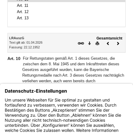
Art. 11
Art. 12
Art. 13
Inhalt
LRAuszG
Gesamtansicht
Text gilt ab: 01.04.2026
Download
Drucken
Vorheriges
Nächste
Fassung: 22.12.1952
Dokument
Dokume
Art. 10
Für Rettungstaten gemäß Art. 1 dieses Gesetzes, die
zwischen dem 8. Mai 1945 und dem Inkrafttreten dieses
Gesetzes ausgeführt wurden, kann die Bayerische
Rettungsmedaille nach Art. 3 dieses Gesetzes nachträglich
verliehen werden, auch wenn bereits durch
Anerkennungsschreiben des Staatsministers des Innern, für
Sport und Integration und Veröffentlichung der Anerkennung
im Staatsanzeiger eine öffentliche Belobigung
ausgesprochen worden ist.
Bayern.de
BayernPortal