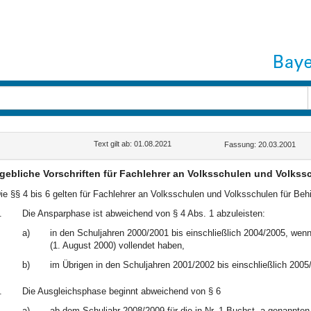
Text gilt ab: 01.08.2021
Fassung: 20.03.2001
ebliche Vorschriften für Fachlehrer an Volksschulen und Volkssc
ie §§ 4 bis 6 gelten für Fachlehrer an Volksschulen und Volksschulen für Be
.
Die Ansparphase ist abweichend von § 4 Abs. 1 abzuleisten:
a)
in den Schuljahren 2000/2001 bis einschließlich 2004/2005, wen
(1. August 2000) vollendet haben,
b)
im Übrigen in den Schuljahren 2001/2002 bis einschließlich 2005
.
Die Ausgleichsphase beginnt abweichend von § 6
a)
ab dem Schuljahr 2008/2009 für die in Nr. 1 Buchst. a genannten 