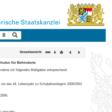
Suche ausführen
Suche zurücksetzen
Download
Drucken
Vorheriges
Nächstes
Gesamtansicht
Dokument
Dokument
hulen für Behinderte
hinderte mit folgenden Maßgaben entsprechend:
n sie das 44. Lebensjahr zu Schuljahresbeginn 2000/2001
/2006.
Lehrkräfte,