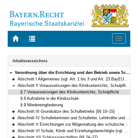
Zur
Zur
Toggle
Startseite
Trefferliste
navigati
von
der
BAYERN.RECHT
letzten
Navigation
Inhaltsverzeichnis
Suche
Verordnung über die Errichtung und den Betrieb sowie Schulordnung der Klinikschulen in Bayern (Klinikschulordnung – KSO) Vom 1. Juli 1999 (GVBl. S. 288) BayRS 2233-2-7-K (§§ 1–27)
Bereich reduzieren
Abschnitt I Allgemeines (vgl. Art. 1 bis 3 und Art. 23 BayEUG) (§§ 1–6)
Bereich erweitern
Abschnitt II Voraussetzungen des Klinikunterrichts, Schulpflicht, Aufnahme und Wiedereingliederung (vgl. Art. 23, 41 Abs. 1, Art. 44 BayEUG) (§§ 7–9)
Bereich reduzieren
§ 7 Voraussetzungen des Klinikunterrichts, Schulpflicht
§ 8 Aufnahme in die Klinikschule
§ 9 Wiedereingliederung
Abschnitt III Grundsätze des Schulbetriebs (§§ 10–15)
Bereich erweitern
Abschnitt IV Schulleiterinnen und Schulleiter, Lehrkräfte und Lehrerkonferenz (vgl. Art. 57 bis 59 BayEUG) (§§ 16–18)
Bereich erweitern
Abschnitt V Einrichtungen zur Mitgestaltung des schulischen Lebens (§§ 19–20)
Bereich erweitern
Abschnitt VI Schule, Klinik und Erziehungsberechtigte (vgl. Art. 74 bis 76 BayEUG) (§§ 21–23)
Bereich erweitern
Abschnitt VII Schlussvorschriften (§§ 24–27)