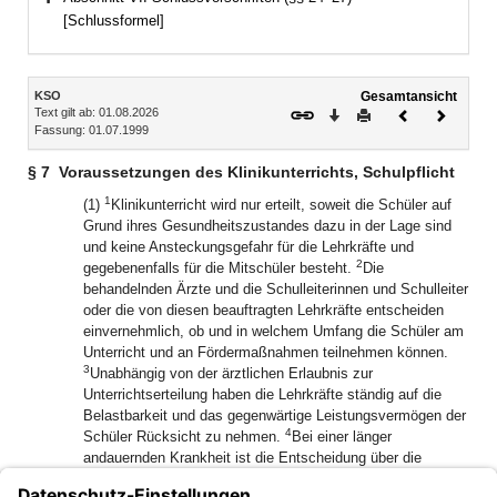
Bereich erweitern
[Schlussformel]
Inhalt
KSO
Gesamtansicht
Text gilt ab: 01.08.2026
Download
Drucken
Vorheriges
Nächste
Fassung: 01.07.1999
Dokument
Dokume
§ 7
Voraussetzungen des Klinikunterrichts, Schulpflicht
1
(1)
Klinikunterricht wird nur erteilt, soweit die Schüler auf
Grund ihres Gesundheitszustandes dazu in der Lage sind
und keine Ansteckungsgefahr für die Lehrkräfte und
2
gegebenenfalls für die Mitschüler besteht.
Die
behandelnden Ärzte und die Schulleiterinnen und Schulleiter
oder die von diesen beauftragten Lehrkräfte entscheiden
einvernehmlich, ob und in welchem Umfang die Schüler am
Unterricht und an Fördermaßnahmen teilnehmen können.
3
Unabhängig von der ärztlichen Erlaubnis zur
Unterrichtserteilung haben die Lehrkräfte ständig auf die
Belastbarkeit und das gegenwärtige Leistungsvermögen der
4
Schüler Rücksicht zu nehmen.
Bei einer länger
andauernden Krankheit ist die Entscheidung über die
Belastbarkeit und die Teilnahme am Unterricht in