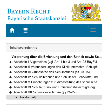
Zur
Zur
Toggle
Startseite
Trefferliste
navigati
von
der
BAYERN.RECHT
letzten
Navigation
Inhaltsverzeichnis
Suche
Verordnung über die Errichtung und den Betrieb sowie Schulordnung der Klinikschulen in Bayern (Klinikschulordnung – KSO) Vom 1. Juli 1999 (GVBl. S. 288) BayRS 2233-2-7-K (§§ 1–27)
Bereich reduzieren
Abschnitt I Allgemeines (vgl. Art. 1 bis 3 und Art. 23 BayEUG) (§§ 1–6)
Bereich erweitern
Abschnitt II Voraussetzungen des Klinikunterrichts, Schulpflicht, Aufnahme und Wiedereingliederung (vgl. Art. 23, 41 Abs. 1, Art. 44 BayEUG) (§§ 7–9)
Bereich erweitern
Abschnitt III Grundsätze des Schulbetriebs (§§ 10–15)
Bereich erweitern
Abschnitt IV Schulleiterinnen und Schulleiter, Lehrkräfte und Lehrerkonferenz (vgl. Art. 57 bis 59 BayEUG) (§§ 16–18)
Bereich erweitern
Abschnitt V Einrichtungen zur Mitgestaltung des schulischen Lebens (§§ 19–20)
Bereich erweitern
Abschnitt VI Schule, Klinik und Erziehungsberechtigte (vgl. Art. 74 bis 76 BayEUG) (§§ 21–23)
Bereich erweitern
Abschnitt VII Schlussvorschriften (§§ 24–27)
Bereich erweitern
[Schlussformel]