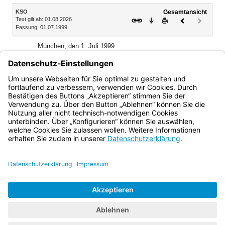
Inhalt
KSO
Gesamtansicht
Text gilt ab: 01.08.2026
Download
Drucken
Vorheriges
Nächste
Fassung: 01.07.1999
Dokument
Dokume
(inaktiv)
München, den 1. Juli 1999
Bayerisches Staatsministerium
für Unterricht und Kultus
Monika Hohlmeier, Staatsministerin
Bayern.de
BayernPortal
Datenschutz
Impressum
Barrierefreiheit
Hilfe
Kontakt
Kontrastwechsel