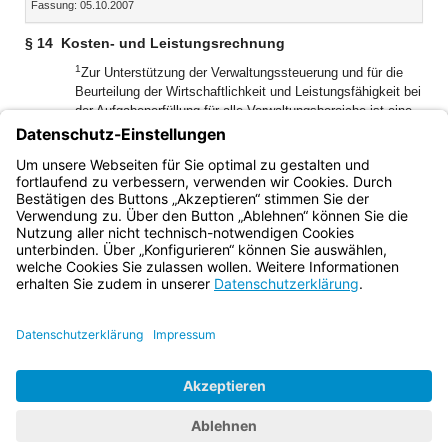
Fassung: 05.10.2007
Dokument
Dokume
§ 14
Kosten- und Leistungsrechnung
1
Zur Unterstützung der Verwaltungssteuerung und für die
Beurteilung der Wirtschaftlichkeit und Leistungsfähigkeit bei
der Aufgabenerfüllung für alle Verwaltungsbereiche ist eine
2
Kosten- und Leistungsrechnung zu führen.
Die
Ausgestaltung ist nach den örtlichen Bedürfnissen durch
3
Dienstanweisung zu regeln.
Die Kosten sind aus der
Buchführung nachprüfbar herzuleiten.
Bayern.de
BayernPortal
Datenschutz
Impressum
Barrierefreiheit
Hilfe
Kontakt