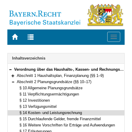
Zur
Zur
Toggle
Startseite
Trefferliste
navigati
von
der
BAYERN.RECHT
letzten
Navigation
Inhaltsverzeichnis
Suche
Verordnung über das Haushalts-, Kassen- und Rechnungswesen der Gemeinden, der Landkreise und der Bezirke nach den Grundsätzen der doppelten kommunalen Buchführung (Kommunalhaushaltsverordnung-Doppik – KommHV-Doppik) Vom 5. Oktober 2007 (GVBl. S. 678) BayRS 2023-3-I (§§ 1–100)
Bereich reduzieren
Abschnitt 1 Haushaltsplan, Finanzplanung (§§ 1–9)
Bereich erweitern
Abschnitt 2 Planungsgrundsätze (§§ 10–17)
Bereich reduzieren
§ 10 Allgemeine Planungsgrundsätze
§ 11 Verpflichtungsermächtigungen
§ 12 Investitionen
§ 13 Verfügungsmittel
§ 14 Kosten- und Leistungsrechnung
§ 15 Durchlaufende Gelder, fremde Finanzmittel
§ 16 Weitere Vorschriften für Erträge und Aufwendungen
§ 17 Erläuterungen