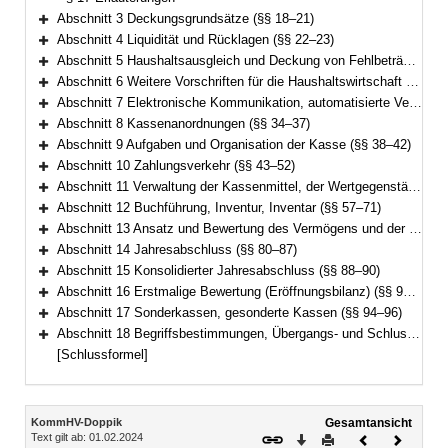
Abschnitt 3 Deckungsgrundsätze (§§ 18–21)
Bereich erweitern
Abschnitt 4 Liquidität und Rücklagen (§§ 22–23)
Bereich erweitern
Abschnitt 5 Haushaltsausgleich und Deckung von Fehlbeträgen (§ 24)
Bereich erweitern
Abschnitt 6 Weitere Vorschriften für die Haushaltswirtschaft (§§ 25–32)
Bereich erweitern
Abschnitt 7 Elektronische Kommunikation, automatisierte Verfahren (§ 33)
Bereich erweitern
Abschnitt 8 Kassenanordnungen (§§ 34–37)
Bereich erweitern
Abschnitt 9 Aufgaben und Organisation der Kasse (§§ 38–42)
Bereich erweitern
Abschnitt 10 Zahlungsverkehr (§§ 43–52)
Bereich erweitern
Abschnitt 11 Verwaltung der Kassenmittel, der Wertgegenstände und anderer Gegenstände (§§ 53–56)
Bereich erweitern
Abschnitt 12 Buchführung, Inventur, Inventar (§§ 57–71)
Bereich erweitern
Abschnitt 13 Ansatz und Bewertung des Vermögens und der Schulden (§§ 72–79)
Bereich erweitern
Abschnitt 14 Jahresabschluss (§§ 80–87)
Bereich erweitern
Abschnitt 15 Konsolidierter Jahresabschluss (§§ 88–90)
Bereich erweitern
Abschnitt 16 Erstmalige Bewertung (Eröffnungsbilanz) (§§ 91–93)
Bereich erweitern
Abschnitt 17 Sonderkassen, gesonderte Kassen (§§ 94–96)
Bereich erweitern
Abschnitt 18 Begriffsbestimmungen, Übergangs- und Schlussvorschriften (§§ 97–100)
Bereich erweitern
[Schlussformel]
Inhalt
KommHV-Doppik
Gesamtansicht
Text gilt ab: 01.02.2024
Download
Drucken
Vorheriges
Nächste