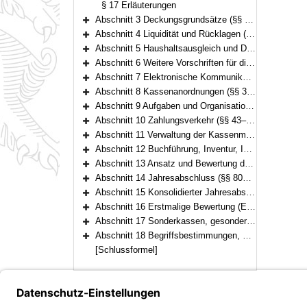
§ 17 Erläuterungen
Abschnitt 3 Deckungsgrundsätze (§§ 18–21)
Bereich erweitern
Abschnitt 4 Liquidität und Rücklagen (§§ 22–23)
Bereich erweitern
Abschnitt 5 Haushaltsausgleich und Deckung von Fehlbeträgen (§ 24)
Bereich erweitern
Abschnitt 6 Weitere Vorschriften für die Haushaltswirtschaft (§§ 25–32)
Bereich erweitern
Abschnitt 7 Elektronische Kommunikation, automatisierte Verfahren (§ 33)
Bereich erweitern
Abschnitt 8 Kassenanordnungen (§§ 34–37)
Bereich erweitern
Abschnitt 9 Aufgaben und Organisation der Kasse (§§ 38–42)
Bereich erweitern
Abschnitt 10 Zahlungsverkehr (§§ 43–52)
Bereich erweitern
Abschnitt 11 Verwaltung der Kassenmittel, der Wertgegenstände und anderer Gegenstände (§§ 53–56)
Bereich erweitern
Abschnitt 12 Buchführung, Inventur, Inventar (§§ 57–71)
Bereich erweitern
Abschnitt 13 Ansatz und Bewertung des Vermögens und der Schulden (§§ 72–79)
Bereich erweitern
Abschnitt 14 Jahresabschluss (§§ 80–87)
Bereich erweitern
Abschnitt 15 Konsolidierter Jahresabschluss (§§ 88–90)
Bereich erweitern
Abschnitt 16 Erstmalige Bewertung (Eröffnungsbilanz) (§§ 91–93)
Bereich erweitern
Abschnitt 17 Sonderkassen, gesonderte Kassen (§§ 94–96)
Bereich erweitern
Abschnitt 18 Begriffsbestimmungen, Übergangs- und Schlussvorschriften (§§ 97–100)
Bereich erweitern
[Schlussformel]
Bayern.de