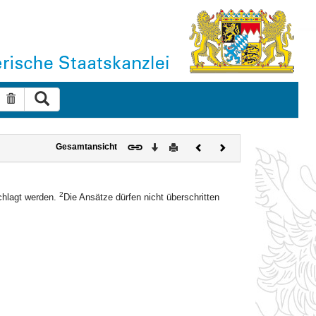
Suche ausführen
Suche zurücksetzen
Download
Drucken
Vorheriges
Nächstes
Gesamtansicht
Dokument
Dokument
2
chlagt werden.
Die Ansätze dürfen nicht überschritten