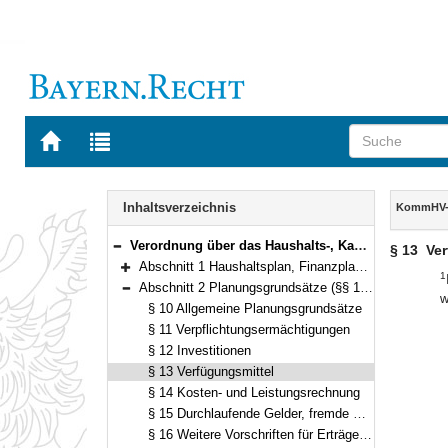
Zur
Zur
Startseite
Trefferliste
von
der
Navigation
BAYERN.RECHT
letzten
Inhalt
Inhaltsverzeichnis
KommHV-
Suche
Verordnung über das Haushalts-, Kassen- und Rechnungswesen der Gemeinden, der Landkreise und der Bezirke nach den Grundsätzen der doppelten kommunalen Buchführung (Kommunalhaushaltsverordnung-Doppik – KommHV-Doppik) Vom 5. Oktober 2007 (GVBl. S. 678) BayRS 2023-3-I (§§ 1–100)
§ 13
Ver
Bereich reduzieren
Abschnitt 1 Haushaltsplan, Finanzplanung (§§ 1–9)
1
Bereich erweitern
Abschnitt 2 Planungsgrundsätze (§§ 10–17)
w
Bereich reduzieren
§ 10 Allgemeine Planungsgrundsätze
§ 11 Verpflichtungsermächtigungen
§ 12 Investitionen
§ 13 Verfügungsmittel
§ 14 Kosten- und Leistungsrechnung
§ 15 Durchlaufende Gelder, fremde Finanzmittel
§ 16 Weitere Vorschriften für Erträge und Aufwendungen