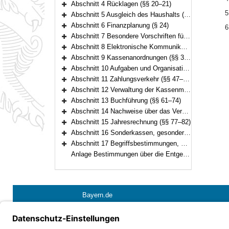
Abschnitt 4 Rücklagen (§§ 20–21)
Bereich erweitern
5
Abschnitt 5 Ausgleich des Haushalts (§§ 22–23)
Bereich erweitern
Abschnitt 6 Finanzplanung (§ 24)
6
Bereich erweitern
Abschnitt 7 Besondere Vorschriften für die Haushaltswirtschaft (§§ 25–36)
Bereich erweitern
Abschnitt 8 Elektronische Kommunikation, automatisierte Verfahren (§ 37)
Bereich erweitern
Abschnitt 9 Kassenanordnungen (§§ 38–41)
Bereich erweitern
Abschnitt 10 Aufgaben und Organisation der Kasse (§§ 42–46)
Bereich erweitern
Abschnitt 11 Zahlungsverkehr (§§ 47–56)
Bereich erweitern
Abschnitt 12 Verwaltung der Kassenmittel, der Wertgegenstände und anderer Gegenstände (§§ 57–60)
Bereich erweitern
Abschnitt 13 Buchführung (§§ 61–74)
Bereich erweitern
Abschnitt 14 Nachweise über das Vermögen (§§ 75–76)
Bereich erweitern
Abschnitt 15 Jahresrechnung (§§ 77–82)
Bereich erweitern
Abschnitt 16 Sonderkassen, gesonderte Kassen (§§ 83–85)
Bereich erweitern
Abschnitt 17 Begriffsbestimmungen, Übergangs- und Schlußvorschriften (§§ 86–89)
Bereich erweitern
Anlage Bestimmungen über die Entgegennahme von Schecks
Bayern.de
Barrierefreiheit