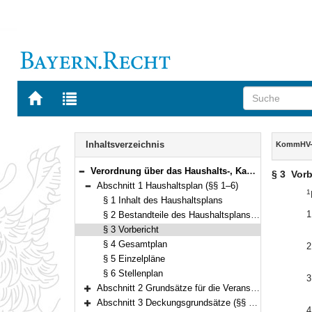
Zur
Zur
Startseite
Trefferliste
von
der
Navigation
BAYERN.RECHT
letzten
Inhalt
Inhaltsverzeichnis
KommHV-K
Suche
Verordnung über das Haushalts-, Kassen- und Rechnungswesen der Gemeinden, der Landkreise und der Bezirke nach den Grundsätzen der Kameralistik (Kommunalhaushaltsverordnung – Kameralistik – KommHV-Kameralistik) Vom 3. Dezember 1976 (BayRS Nr. II S. 443) BayRS 2023-1-I (§§ 1–89)
§ 3
Vorb
Bereich reduzieren
Abschnitt 1 Haushaltsplan (§§ 1–6)
1
Bereich reduzieren
§ 1 Inhalt des Haushaltsplans
1
§ 2 Bestandteile des Haushaltsplans, Anlagen
§ 3 Vorbericht
§ 4 Gesamtplan
2
§ 5 Einzelpläne
§ 6 Stellenplan
3
Abschnitt 2 Grundsätze für die Veranschlagung (§§ 7–15)
Bereich erweitern
Abschnitt 3 Deckungsgrundsätze (§§ 16–19)
4
Bereich erweitern