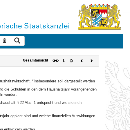
Suche ausführen
Suche zurücksetzen
Download
Drucken
Vorheriges
Nächstes
Gesamtansicht
Dokument
Dokument
2
aushaltswirtschaft.
Insbesondere soll dargestellt werden
nd die Schulden in den dem Haushaltsjahr vorangehenden
ln werden,
aushalt § 22 Abs. 1 entspricht und wie sie sich
sjahr geplant sind und welche finanziellen Auswirkungen
en entwickeln werden,