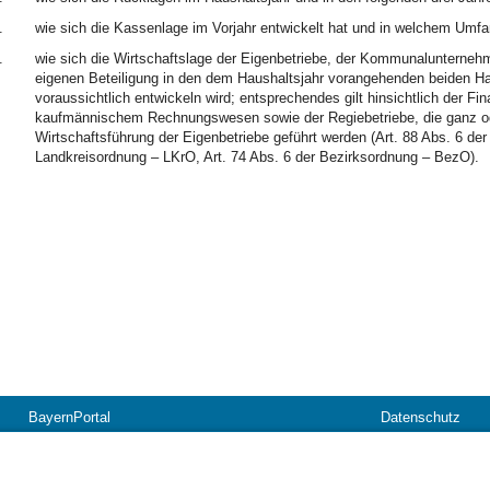
.
wie sich die Kassenlage im Vorjahr entwickelt hat und in welchem Um
.
wie sich die Wirtschaftslage der Eigenbetriebe, der Kommunalunternehm
eigenen Beteiligung in den dem Haushaltsjahr vorangehenden beiden Hau
voraussichtlich entwickeln wird; entsprechendes gilt hinsichtlich der F
kaufmännischem Rechnungswesen sowie der Regiebetriebe, die ganz oder
Wirtschaftsführung der Eigenbetriebe geführt werden (Art. 88 Abs. 6 de
Landkreisordnung – LKrO, Art. 74 Abs. 6 der Bezirksordnung – BezO).
BayernPortal
Datenschutz
Hilfe
Kontakt