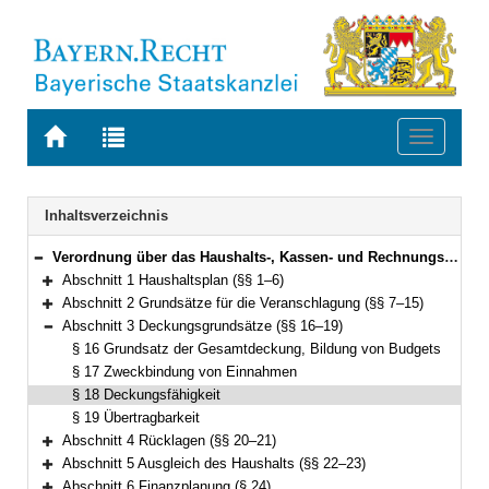
Zur
Zur
Toggle
Startseite
Trefferliste
navigati
von
der
BAYERN.RECHT
letzten
Navigation
Inhaltsverzeichnis
Suche
Verordnung über das Haushalts-, Kassen- und Rechnungswesen der Gemeinden, der Landkreise und der Bezirke nach den Grundsätzen der Kameralistik (Kommunalhaushaltsverordnung – Kameralistik – KommHV-Kameralistik) Vom 3. Dezember 1976 (BayRS Nr. II S. 443) BayRS 2023-1-I (§§ 1–89)
Bereich reduzieren
Abschnitt 1 Haushaltsplan (§§ 1–6)
Bereich erweitern
Abschnitt 2 Grundsätze für die Veranschlagung (§§ 7–15)
Bereich erweitern
Abschnitt 3 Deckungsgrundsätze (§§ 16–19)
Bereich reduzieren
§ 16 Grundsatz der Gesamtdeckung, Bildung von Budgets
§ 17 Zweckbindung von Einnahmen
§ 18 Deckungsfähigkeit
§ 19 Übertragbarkeit
Abschnitt 4 Rücklagen (§§ 20–21)
Bereich erweitern
Abschnitt 5 Ausgleich des Haushalts (§§ 22–23)
Bereich erweitern
Abschnitt 6 Finanzplanung (§ 24)