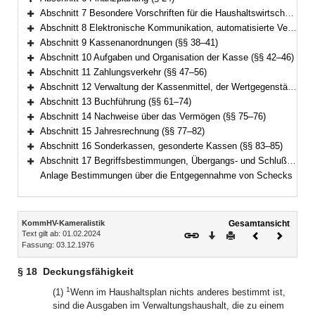
Bereich erweitern
Abschnitt 7 Besondere Vorschriften für die Haushaltswirtschaft (§§ 25–36)
Bereich erweitern
Abschnitt 8 Elektronische Kommunikation, automatisierte Verfahren (§ 37)
Bereich erweitern
Abschnitt 9 Kassenanordnungen (§§ 38–41)
Bereich erweitern
Abschnitt 10 Aufgaben und Organisation der Kasse (§§ 42–46)
Bereich erweitern
Abschnitt 11 Zahlungsverkehr (§§ 47–56)
Bereich erweitern
Abschnitt 12 Verwaltung der Kassenmittel, der Wertgegenstände und anderer Gegenstände (§§ 57–60)
Bereich erweitern
Abschnitt 13 Buchführung (§§ 61–74)
Bereich erweitern
Abschnitt 14 Nachweise über das Vermögen (§§ 75–76)
Bereich erweitern
Abschnitt 15 Jahresrechnung (§§ 77–82)
Bereich erweitern
Abschnitt 16 Sonderkassen, gesonderte Kassen (§§ 83–85)
Bereich erweitern
Abschnitt 17 Begriffsbestimmungen, Übergangs- und Schlußvorschriften (§§ 86–89)
Bereich erweitern
Anlage Bestimmungen über die Entgegennahme von Schecks
Inhalt
KommHV-Kameralistik
Gesamtansicht
Text gilt ab: 01.02.2024
Download
Drucken
Vorheriges
Nächste
Fassung: 03.12.1976
Dokument
Dokume
§ 18
Deckungsfähigkeit
1
(1)
Wenn im Haushaltsplan nichts anderes bestimmt ist,
sind die Ausgaben im Verwaltungshaushalt, die zu einem