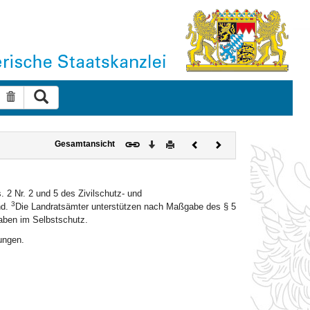
Suche ausführen
Suche zurücksetzen
Download
Drucken
Vorheriges
Nächstes
Gesamtansicht
Dokument
Dokument
2 Nr. 2 und 5 des Zivilschutz- und
3
nd.
Die Landratsämter unterstützen nach Maßgabe des § 5
ben im Selbstschutz.
ungen.