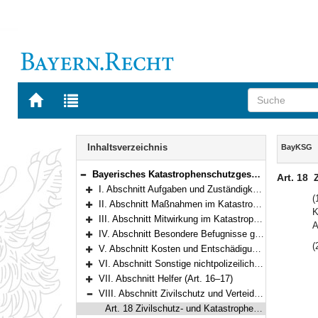
Zur
Zur
Startseite
Trefferliste
von
der
Navigation
BAYERN.RECHT
letzten
Inhalt
Inhaltsverzeichnis
BayKSG
Suche
Bayerisches Katastrophenschutzgesetz (BayKSG) Vom 24. Juli 1996 (GVBl. S. 282) BayRS 215-4-1-I (Art. 1–22)
Art. 18
Bereich reduzieren
I. Abschnitt Aufgaben und Zuständigkeiten (Art. 1–2)
Bereich erweitern
(
II. Abschnitt Maßnahmen im Katastrophenschutz (Art. 3–6)
K
Bereich erweitern
III. Abschnitt Mitwirkung im Katastrophenschutz (Art. 7–8)
A
Bereich erweitern
IV. Abschnitt Besondere Befugnisse gegenüber Dritten (Art. 9–10)
Bereich erweitern
(
V. Abschnitt Kosten und Entschädigung (Art. 11–14)
Bereich erweitern
VI. Abschnitt Sonstige nichtpolizeiliche Gefahrenabwehr (Art. 15)
Bereich erweitern
VII. Abschnitt Helfer (Art. 16–17)
Bereich erweitern
VIII. Abschnitt Zivilschutz und Verteidigung, zivil-militärische Zusammenarbeit (Art. 18–19)
Bereich reduzieren
Art. 18 Zivilschutz- und Katastrophenhilfegesetz