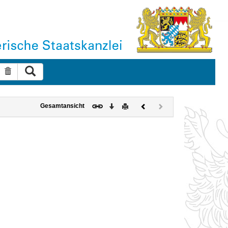
Suche ausführen
Suche zurücksetzen
Download
Drucken
Vorheriges
Nächstes
Gesamtansicht
Dokument
Dokument
(inaktiv)