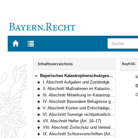
Zur
Zur
Startseite
Trefferliste
von
der
Navigation
BAYERN.RECHT
letzten
Inhalt
Inhaltsverzeichnis
BayKSG
Suche
Bayerisches Katastrophenschutzgesetz (BayKSG) Vom 24. Juli 1996 (GVBl. S. 282) BayRS 215-4-1-I (Art. 1–22)
M
Bereich reduzieren
I. Abschnitt Aufgaben und Zuständigkeiten (Art. 1–2)
D
Bereich erweitern
II. Abschnitt Maßnahmen im Katastrophenschutz (Art. 3–6)
Bereich erweitern
D
III. Abschnitt Mitwirkung im Katastrophenschutz (Art. 7–8)
Bereich erweitern
IV. Abschnitt Besondere Befugnisse gegenüber Dritten (Art. 9–10)
Bereich erweitern
V. Abschnitt Kosten und Entschädigung (Art. 11–14)
Bereich erweitern
VI. Abschnitt Sonstige nichtpolizeiliche Gefahrenabwehr (Art. 15)
Bereich erweitern
VII. Abschnitt Helfer (Art. 16–17)
Bereich erweitern
VIII. Abschnitt Zivilschutz und Verteidigung, zivil-militärische Zusammenarbeit (Art. 18–19)
Bereich erweitern
IX. Abschnitt Schlussvorschriften (Art. 20–22)
Bereich erweitern