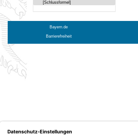
[Schlussformel]
Bayern.de
Barrierefreiheit