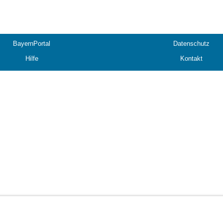
BayernPortal
Datenschutz
Hilfe
Kontakt