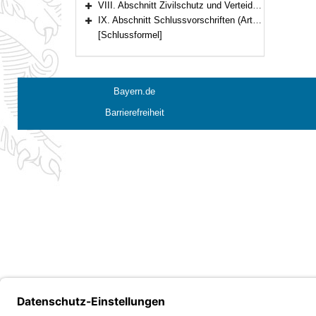
VIII. Abschnitt Zivilschutz und Verteidigung, zivil-militärische Zusammenarbeit (Art. 18–19)
Bereich erweitern
IX. Abschnitt Schlussvorschriften (Art. 20–22)
Bereich erweitern
[Schlussformel]
Bayern.de
Barrierefreiheit