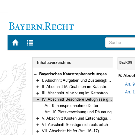
Zur
Zur
Startseite
Trefferliste
von
der
Navigation
BAYERN.RECHT
letzten
Inhalt
Inhaltsverzeichnis
BayKSG
Suche
Bayerisches Katastrophenschutzgesetz (BayKSG) Vom 24. Juli 1996 (GVBl. S. 282) BayRS 215-4-1-I (Art. 1–22)
IV. Absc
Bereich reduzieren
I. Abschnitt Aufgaben und Zuständigkeiten (Art. 1–2)
Bereich erweitern
Art. 
II. Abschnitt Maßnahmen im Katastrophenschutz (Art. 3–6)
Bereich erweitern
Art. 
III. Abschnitt Mitwirkung im Katastrophenschutz (Art. 7–8)
Bereich erweitern
IV. Abschnitt Besondere Befugnisse gegenüber Dritten (Art. 9–10)
Bereich reduzieren
Art. 9 Inanspruchnahme Dritter
Art. 10 Platzverweisung und Räumung
V. Abschnitt Kosten und Entschädigung (Art. 11–14)
Bereich erweitern
VI. Abschnitt Sonstige nichtpolizeiliche Gefahrenabwehr (Art. 15)
Bereich erweitern
VII. Abschnitt Helfer (Art. 16–17)
Bereich erweitern