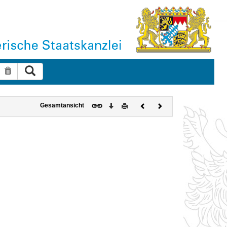
Suche ausführen
Suche zurücksetzen
Download
Drucken
Vorheriges
Nächstes
Gesamtansicht
Dokument
Dokument