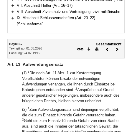
Bereich erweitern
VII. Abschnitt Helfer (Art. 16–17)
Bereich erweitern
VIII. Abschnitt Zivilschutz und Verteidigung, zivil-militärische Zusammenarbeit (Art. 18–19)
Bereich erweitern
IX. Abschnitt Schlussvorschriften (Art. 20–22)
Bereich erweitern
[Schlussformel]
Inhalt
BayKSG
Gesamtansicht
Text gilt ab: 01.05.2026
Download
Drucken
Vorheriges
Nächste
Fassung: 24.07.1996
Dokument
Dokume
Art. 13
Aufwendungsersatz
1
(1)
Die nach Art. 11 Abs. 1 zur Kostentragung
Verpflichteten können Ersatz der notwendigen
Aufwendungen verlangen, die ihnen durch Einsätze bei
2
Katastrophen entstanden sind.
Ansprüche auf Grund
anderer gesetzlicher Regelungen, insbesondere auch des
bürgerlichen Rechts, bleiben hiervon unberührt.
1
(2)
Zum Aufwendungsersatz sind diejenigen verpflichtet,
die die zum Einsatz führende Gefahr verursacht haben.
2
Geht die zum Einsatz führende Gefahr von einer Sache
aus, sind auch die Inhaber der tatsächlichen Gewalt, die
Eigentümer und sonst dinglich Verfügungsberechtigte zum