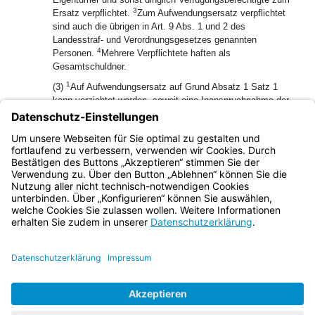
3
Ersatz verpflichtet.
Zum Aufwendungsersatz verpflichtet
sind auch die übrigen in Art. 9 Abs. 1 und 2 des
Landesstraf- und Verordnungsgesetzes genannten
4
Personen.
Mehrere Verpflichtete haften als
Gesamtschuldner.
1
(3)
Auf Aufwendungsersatz auf Grund Absatz 1 Satz 1
kann verzichtet werden, soweit eine Inanspruchnahme der
2
Billigkeit widerspräche.
Ob und inwieweit ein
Aufwendungsersatz der Billigkeit widerspräche, entscheidet
die für die Katastrophenabwehr zuständige
Katastrophenschutzbehörde.
Bayern.de
BayernPortal
Datenschutz
Impressum
Barrierefreiheit
Hilfe