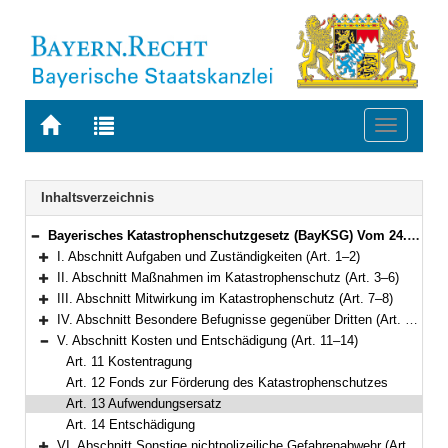
Zur
Zur
Toggle
Startseite
Trefferliste
navigati
von
der
BAYERN.RECHT
letzten
Navigation
Inhaltsverzeichnis
Suche
Bayerisches Katastrophenschutzgesetz (BayKSG) Vom 24. Juli 1996 (GVBl. S. 282) BayRS 215-4-1-I (Art. 1–22)
Bereich reduzieren
I. Abschnitt Aufgaben und Zuständigkeiten (Art. 1–2)
Bereich erweitern
II. Abschnitt Maßnahmen im Katastrophenschutz (Art. 3–6)
Bereich erweitern
III. Abschnitt Mitwirkung im Katastrophenschutz (Art. 7–8)
Bereich erweitern
IV. Abschnitt Besondere Befugnisse gegenüber Dritten (Art. 9–10)
Bereich erweitern
V. Abschnitt Kosten und Entschädigung (Art. 11–14)
Bereich reduzieren
Art. 11 Kostentragung
Art. 12 Fonds zur Förderung des Katastrophenschutzes
Art. 13 Aufwendungsersatz
Art. 14 Entschädigung
VI. Abschnitt Sonstige nichtpolizeiliche Gefahrenabwehr (Art. 15)