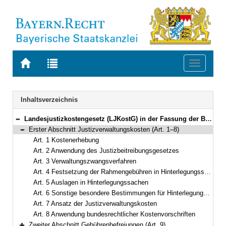
Zur
Zur
Toggle
Startseite
Trefferliste
navigati
von
der
BAYERN.RECHT
letzten
Navigation
Inhaltsverzeichnis
Suche
Landesjustizkostengesetz (LJKostG) in der Fassung der Bekanntmachung vom 19. Mai 2005 (GVBl. S. 159) BayRS 36-4-J (Art. 1–10)
Bereich reduzieren
Erster Abschnitt Justizverwaltungskosten (Art. 1–8)
Bereich reduzieren
Art. 1 Kostenerhebung
Art. 2 Anwendung des Justizbeitreibungsgesetzes
Art. 3 Verwaltungszwangsverfahren
Art. 4 Festsetzung der Rahmengebühren in Hinterlegungssachen
Art. 5 Auslagen in Hinterlegungssachen
Art. 6 Sonstige besondere Bestimmungen für Hinterlegungssachen
Art. 7 Ansatz der Justizverwaltungskosten
Art. 8 Anwendung bundesrechtlicher Kostenvorschriften
Zweiter Abschnitt Gebührenbefreiungen (Art. 9)