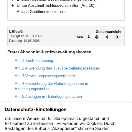
Bereich erweitern
Dritter Abschnitt Schlussvorschriften (Art. 10)
Bereich erweitern
Anlage Gebührenverzeichnis
Inhalt
LJKostG
Gesamtansicht
Text gilt ab: 01.01.2023
Download
Drucken
Vorheriges
Nächste
Fassung: 19.05.2005
Dokument
Dokume
Erster Abschnitt Justizverwaltungskosten
Art. 1 Kostenerhebung
Art. 2 Anwendung des Justizbeitreibungsgesetzes
Art. 3 Verwaltungszwangsverfahren
Art. 4 Festsetzung der Rahmengebühren in
Hinterlegungssachen
Art. 5 Auslagen in Hinterlegungssachen
Art. 6 Sonstige besondere Bestimmungen für
Hinterlegungssachen
Art. 7 Ansatz der Justizverwaltungskosten
Art. 8 Anwendung bundesrechtlicher Kostenvorschriften