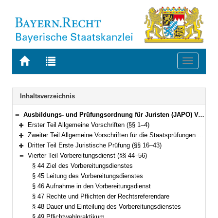
Zur
Zur
Toggle
Startseite
Trefferliste
navigati
von
der
BAYERN.RECHT
letzten
Navigation
Inhaltsverzeichnis
Suche
Ausbildungs- und Prüfungsordnung für Juristen (JAPO) Vom 13. Oktober 2003 (GVBl. S. 758) BayRS 2038-3-3-11-J (§§ 1–73)
Bereich reduzieren
Erster Teil Allgemeine Vorschriften (§§ 1–4)
Bereich erweitern
Zweiter Teil Allgemeine Vorschriften für die Staatsprüfungen (§§ 5–15)
Bereich erweitern
Dritter Teil Erste Juristische Prüfung (§§ 16–43)
Bereich erweitern
Vierter Teil Vorbereitungsdienst (§§ 44–56)
Bereich reduzieren
§ 44 Ziel des Vorbereitungsdienstes
§ 45 Leitung des Vorbereitungsdienstes
§ 46 Aufnahme in den Vorbereitungsdienst
§ 47 Rechte und Pflichten der Rechtsreferendare
§ 48 Dauer und Einteilung des Vorbereitungsdienstes
§ 49 Pflichtwahlpraktikum