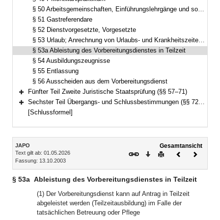
§ 50 Arbeitsgemeinschaften, Einführungslehrgänge und sonstige Lehrgänge
§ 51 Gastreferendare
§ 52 Dienstvorgesetzte, Vorgesetzte
§ 53 Urlaub; Anrechnung von Urlaubs- und Krankheitszeiten auf den Vorbereitungsdienst
§ 53a Ableistung des Vorbereitungsdienstes in Teilzeit
§ 54 Ausbildungszeugnisse
§ 55 Entlassung
§ 56 Ausscheiden aus dem Vorbereitungsdienst
Fünfter Teil Zweite Juristische Staatsprüfung (§§ 57–71)
Bereich erweitern
Sechster Teil Übergangs- und Schlussbestimmungen (§§ 72–73)
Bereich erweitern
[Schlussformel]
Inhalt
JAPO
Gesamtansicht
Text gilt ab: 01.05.2026
Download
Drucken
Vorheriges
Nächste
Fassung: 13.10.2003
Dokument
Dokume
§ 53a
Ableistung des Vorbereitungsdienstes in Teilzeit
(1) Der Vorbereitungsdienst kann auf Antrag in Teilzeit
abgeleistet werden (Teilzeitausbildung) im Falle der
tatsächlichen Betreuung oder Pflege