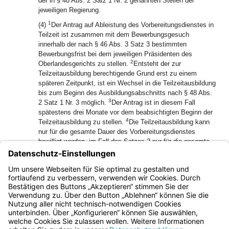
der in § 48 Abs. 2 Satz 1 Nr. 2 genannten Stellen der
jeweiligen Regierung.
1
(4)
Der Antrag auf Ableistung des Vorbereitungsdienstes in
Teilzeit ist zusammen mit dem Bewerbungsgesuch
innerhalb der nach § 46 Abs. 3 Satz 3 bestimmten
Bewerbungsfrist bei dem jeweiligen Präsidenten des
2
Oberlandesgerichts zu stellen.
Entsteht der zur
Teilzeitausbildung berechtigende Grund erst zu einem
späteren Zeitpunkt, ist ein Wechsel in die Teilzeitausbildung
bis zum Beginn des Ausbildungsabschnitts nach § 48 Abs.
3
2 Satz 1 Nr. 3 möglich.
Der Antrag ist in diesem Fall
spätestens drei Monate vor dem beabsichtigten Beginn der
4
Teilzeitausbildung zu stellen.
Die Teilzeitausbildung kann
nur für die gesamte Dauer des Vorbereitungsdienstes
bewilligt werden, im Fall des Satzes 2 nur für die gesamte
verbleibende Dauer bis zum Ende des
5
Vorbereitungsdienstes.
Eine Rückkehr zur
Vollzeitausbildung ist auch bei einem Wegfall des Grundes
ausgeschlossen.
Bayern.de
BayernPortal