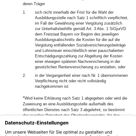
deren Träger
1.
sich nicht innerhalb der Frist für die Wahl der
Ausbildungsstelle nach Satz 1 schriftlich verpflichtet,
im Fall der Gewährung einer Vergütung zusätzlich
zur Unterhaltsbeihilfe gemäß Art. 3 Abs. 1 SiGjurVD
dem Freistaat Bayern vor Beginn des jeweiligen
Ausbildungsabschnitts die Kosten für die auf die
Vergütung entfallenden Sozialversicherungsbeiträge
und Lohnsteuer einschließlich einer pauschalierten
Entschädigungszahlung zur Abgeltung der Kosten
einer etwaigen späteren Nachversicherung in der
gesetzlichen Rentenversicherung zu erstatten, oder
2.
in der Vergangenheit einer nach Nr. 1 übernommenen
Verpflichtung nicht oder nicht vollständig
nachgekommen ist.
4
Wird keine Erklärung nach Satz 1 abgegeben oder wird die
Zuweisung an eine Ausbildungsstelle außerhalb des
öffentlichen Dienstes nach Satz 3 abgelehnt, so bestimmt
der jeweilige Präsident des Oberlandesgerichts, für den
Ausbildungsabschnitt nach Abs. 2 Satz 1 Nr. 4 im
Einvernehmen mit der jeweiligen Regierung, die
Ausbildungsstelle für den jeweiligen Ausbildungsabschnitt