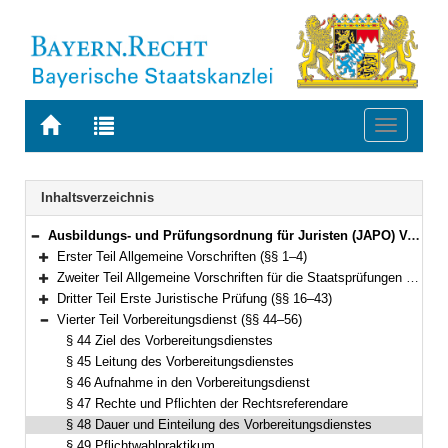
Zur
Zur
Toggle
Startseite
Trefferliste
navigati
von
der
BAYERN.RECHT
letzten
Navigation
Inhaltsverzeichnis
Suche
Ausbildungs- und Prüfungsordnung für Juristen (JAPO) Vom 13. Oktober 2003 (GVBl. S. 758) BayRS 2038-3-3-11-J (§§ 1–73)
Bereich reduzieren
Erster Teil Allgemeine Vorschriften (§§ 1–4)
Bereich erweitern
Zweiter Teil Allgemeine Vorschriften für die Staatsprüfungen (§§ 5–15)
Bereich erweitern
Dritter Teil Erste Juristische Prüfung (§§ 16–43)
Bereich erweitern
Vierter Teil Vorbereitungsdienst (§§ 44–56)
Bereich reduzieren
§ 44 Ziel des Vorbereitungsdienstes
§ 45 Leitung des Vorbereitungsdienstes
§ 46 Aufnahme in den Vorbereitungsdienst
§ 47 Rechte und Pflichten der Rechtsreferendare
§ 48 Dauer und Einteilung des Vorbereitungsdienstes
§ 49 Pflichtwahlpraktikum