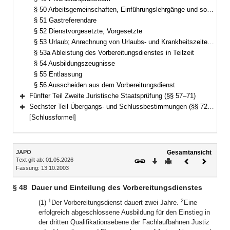
§ 50 Arbeitsgemeinschaften, Einführungslehrgänge und sonstige Lehrgänge
§ 51 Gastreferendare
§ 52 Dienstvorgesetzte, Vorgesetzte
§ 53 Urlaub; Anrechnung von Urlaubs- und Krankheitszeiten auf den Vorbereitungsdienst
§ 53a Ableistung des Vorbereitungsdienstes in Teilzeit
§ 54 Ausbildungszeugnisse
§ 55 Entlassung
§ 56 Ausscheiden aus dem Vorbereitungsdienst
Fünfter Teil Zweite Juristische Staatsprüfung (§§ 57–71)
Bereich erweitern
Sechster Teil Übergangs- und Schlussbestimmungen (§§ 72–73)
Bereich erweitern
[Schlussformel]
Inhalt
JAPO
Gesamtansicht
Text gilt ab: 01.05.2026
Download
Drucken
Vorheriges
Nächste
Fassung: 13.10.2003
Dokument
Dokume
§ 48
Dauer und Einteilung des Vorbereitungsdienstes
1
2
(1)
Der Vorbereitungsdienst dauert zwei Jahre.
Eine
erfolgreich abgeschlossene Ausbildung für den Einstieg in
der dritten Qualifikationsebene der Fachlaufbahnen Justiz