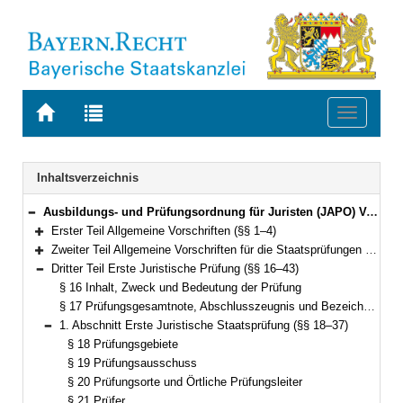
Zur
Zur
Toggle
Startseite
Trefferliste
navigati
von
der
BAYERN.RECHT
letzten
Navigation
Inhaltsverzeichnis
Suche
Ausbildungs- und Prüfungsordnung für Juristen (JAPO) Vom 13. Oktober 2003 (GVBl. S. 758) BayRS 2038-3-3-11-J (§§ 1–73)
Bereich reduzieren
Erster Teil Allgemeine Vorschriften (§§ 1–4)
Bereich erweitern
Zweiter Teil Allgemeine Vorschriften für die Staatsprüfungen (§§ 5–15)
Bereich erweitern
Dritter Teil Erste Juristische Prüfung (§§ 16–43)
Bereich reduzieren
§ 16 Inhalt, Zweck und Bedeutung der Prüfung
§ 17 Prüfungsgesamtnote, Abschlusszeugnis und Bezeichnung
1. Abschnitt Erste Juristische Staatsprüfung (§§ 18–37)
Bereich reduzieren
§ 18 Prüfungsgebiete
§ 19 Prüfungsausschuss
§ 20 Prüfungsorte und Örtliche Prüfungsleiter
§ 21 Prüfer