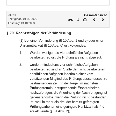
Inhalt
JAPO
Gesamtansicht
Text gilt ab: 01.05.2026
Download
Drucken
Vorheriges
Nächste
Fassung: 13.10.2003
Dokument
Dokume
§ 29
Rechtsfolgen der Verhinderung
(1) Bei einer Verhinderung (§ 10 Abs. 1 und 5) oder einer
Unzumutbarkeit (§ 10 Abs. 6) gilt Folgendes:
1.
Wurden weniger als vier schriftliche Aufgaben
bearbeitet, so gilt die Prüfung als nicht abgelegt;
2.
wurden mindestens vier schriftliche Aufgaben
bearbeitet, so sind an Stelle der nicht bearbeiteten
schriftlichen Aufgaben innerhalb einer vom
vorsitzenden Mitglied des Prüfungsausschusses zu
bestimmenden Zeit, in der Regel im nächsten
Prüfungstermin, entsprechende Ersatzarbeiten
nachzufertigen; die Anordnung der Nachfertigung ist
gegenstandslos, wenn die Prüfung nicht bestanden
ist, weil in mehr als drei der bereits gefertigten
Prüfungsarbeiten eine geringere Punktzahl als 4,0
erzielt wurde (§ 31 Abs. 2);