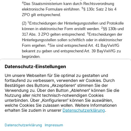
4
Das Staatsministerium kann durch Rechtsverordnung
5
elektronische Formulare einführen.
§ 130c Satz 2 bis 4
ZPO gilt entsprechend.
1
(2)
Entscheidungen der Hinterlegungsstellen und Protokolle
2
können in elektronischer Form erstellt werden.
§§ 130b und
3
317 Abs. 3 ZPO gelten entsprechend.
Entscheidungen der
Hinterlegungsstellen sollen schriftlich oder in elektronischer
4
Form ergehen.
Sie sind entsprechend Art. 41 BayVwVfG
bekannt zu geben und entsprechend Art. 39 BayVwVfG zu
begründen.
1
(3)
Für Zustellungen gilt das Bayerische
2
Verwaltungszustellungs- und Vollstreckungsgesetz.
Für die
elektronische Zustellung gelten § 169 Abs. 4 und 5 sowie §
173 ZPO entsprechend.
Bayern.de
BayernPortal
Datenschutz
Impressum