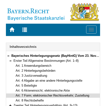
Zur
Zur
Toggle
Startseite
Trefferliste
navigati
von
der
BAYERN.RECHT
letzten
Navigation
Inhaltsverzeichnis
Suche
Bayerisches Hinterlegungsgesetz (BayHintG) Vom 23. November 2010 (GVBl. S. 738) BayRS 300-15-1-J (Art. 1–30)
Bereich reduzieren
Erster Teil Allgemeine Bestimmungen (Art. 1–8)
Bereich reduzieren
Art. 1 Anwendungsbereich
Art. 2 Hinterlegungsbehörden
Art. 3 Justizverwaltung
Art. 4 Abgabe an eine andere Hinterlegungsstelle
Art. 5 Beteiligte
Art. 6 Akteneinsicht; elektronische Akte
Art. 7 Form; elektronischer Rechtsverkehr; Zustellung
Art. 8 Rechtsbehelfe
Zweiter Teil Hinterlegungsverhältnis (Art. 9–13)