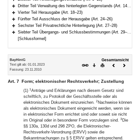
Bereich erweitern
Dritter Teil Verwaltung des hinterlegten Gegenstands (Art. 14–17)
Bereich erweitern
Vierter Teil Herausgabe (Art. 18–23)
Bereich erweitern
Fünfter Teil Ausschluss der Herausgabe (Art. 24–26)
Bereich erweitern
Sechster Teil Privatrechtliche Hinterlegung (Art. 27–28)
Bereich erweitern
Siebter Teil Übergangs- und Schlussbestimmungen (Art. 29–30)
Bereich erweitern
[Schlussformel]
Inhalt
BayHintG
Gesamtansicht
Text gilt ab: 01.01.2023
Download
Drucken
Vorheriges
Nächste
Fassung: 23.11.2010
Dokument
Dokume
Art. 7
Form; elektronischer Rechtsverkehr; Zustellung
1
(1)
Anträge und Erklärungen nach diesem Gesetz sind
schriftlich, zu Protokoll der Geschäftsstelle oder als
2
elektronisches Dokument einzureichen.
Nachweise können
als elektronisches Dokument eingereicht werden, wenn sie
in elektronischer Form errichtet sind oder soweit sie nicht
3
im Original oder in besonderer Form vorzulegen sind.
Die
§§ 130a, 130d und 298 ZPO, die Elektronischer-
Rechtsverkehr-Verordnung (ERVV) sowie die
Bekanntmachungen zu § 5 ERVV gelten entsprechend.