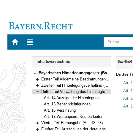
Zur
Zur
Startseite
Trefferliste
von
der
Navigation
BAYERN.RECHT
letzten
Inhalt
Inhaltsverzeichnis
BayHintG
Suche
Bayerisches Hinterlegungsgesetz (BayHintG) Vom 23. November 2010 (GVBl. S. 738) BayRS 300-15-1-J (Art. 1–30)
Dritter 
Bereich reduzieren
Erster Teil Allgemeine Bestimmungen (Art. 1–8)
Bereich erweitern
Art. 
Zweiter Teil Hinterlegungsverhältnis (Art. 9–13)
Bereich erweitern
Art. 
Dritter Teil Verwaltung des hinterlegten Gegenstands (Art. 14–17)
Bereich reduzieren
Art. 14 Anzeige der Hinterlegung
Art. 
Art. 15 Benachrichtigungen
Art. 
Art. 16 Verzinsung
Art. 17 Wertpapiere, Kostbarkeiten
Vierter Teil Herausgabe (Art. 18–23)
Bereich erweitern
Fünfter Teil Ausschluss der Herausgabe (Art. 24–26)
Bereich erweitern