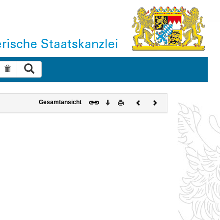
Suche ausführen
Suche zurücksetzen
Download
Drucken
Vorheriges
Nächstes
Gesamtansicht
Dokument
Dokument