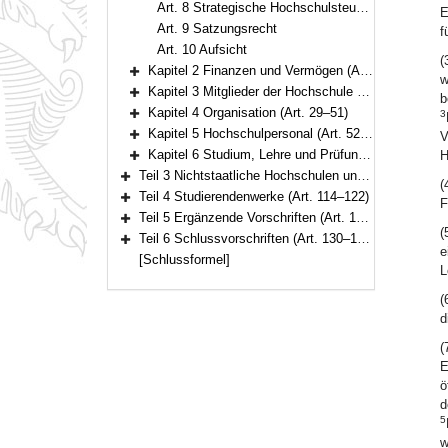
Art. 8 Strategische Hochschulsteuerung
E
Art. 9 Satzungsrecht
f
Art. 10 Aufsicht
(
Kapitel 2 Finanzen und Vermögen (Art. 11–18)
w
Bereich erweitern
Kapitel 3 Mitglieder der Hochschule (Art. 19–28)
b
Bereich erweitern
Kapitel 4 Organisation (Art. 29–51)
3
Bereich erweitern
Kapitel 5 Hochschulpersonal (Art. 52–75)
V
Bereich erweitern
Kapitel 6 Studium, Lehre und Prüfungen (Art. 76–101)
H
Bereich erweitern
Teil 3 Nichtstaatliche Hochschulen und sonstige Einrichtungen (Art. 102–113)
(
Bereich erweitern
Teil 4 Studierendenwerke (Art. 114–122)
F
Bereich erweitern
Teil 5 Ergänzende Vorschriften (Art. 123–129)
Bereich erweitern
(
Teil 6 Schlussvorschriften (Art. 130–132)
Bereich erweitern
e
[Schlussformel]
L
(
d
(
E
ö
d
5
w