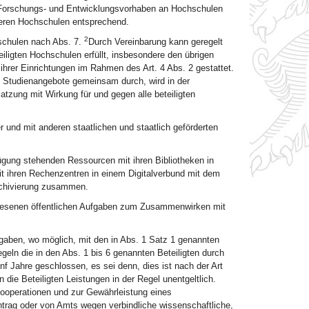
Forschungs- und Entwicklungsvorhaben an Hochschulen
eren Hochschulen entsprechend.
2
schulen nach Abs. 7.
Durch Vereinbarung kann geregelt
iligten Hochschulen erfüllt, insbesondere den übrigen
ihrer Einrichtungen im Rahmen des Art. 4 Abs. 2 gestattet.
 Studienangebote gemeinsam durch, wird in der
atzung mit Wirkung für und gegen alle beteiligten
nd mit anderen staatlichen und staatlich geförderten
ügung stehenden Ressourcen mit ihren Bibliotheken in
it ihren Rechenzentren in einem Digitalverbund mit dem
Archivierung zusammen.
wiesenen öffentlichen Aufgaben zum Zusammenwirken mit
fgaben, wo möglich, mit den in Abs. 1 Satz 1 genannten
eln die in den Abs. 1 bis 6 genannten Beteiligten durch
nf Jahre geschlossen, es sei denn, dies ist nach der Art
e Beteiligten Leistungen in der Regel unentgeltlich.
Kooperationen und zur Gewährleistung eines
Antrag oder von Amts wegen verbindliche wissenschaftliche,