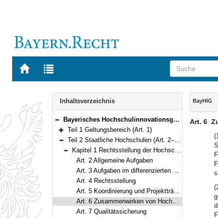
Zur
Zur
Startseite
Trefferliste
von
der
Navigation
BAYERN.RECHT
letzten
Inhalt
Inhaltsverzeichnis
BayHIG
Suche
Bayerisches Hochschulinnovationsgesetz (BayHIG) Vom 5. August 2022 (GVBl. S. 414) BayRS 2210-1-3-WK (Art. 1–132)
Art. 6
Z
Bereich reduzieren
Teil 1 Geltungsbereich (Art. 1)
Bereich erweitern
(
Teil 2 Staatliche Hochschulen (Art. 2–101)
S
Bereich reduzieren
Kapitel 1 Rechtsstellung der Hochschulen (Art. 2–10)
F
Bereich reduzieren
Art. 2 Allgemeine Aufgaben
F
Art. 3 Aufgaben im differenzierten Hochschulsystem
s
Art. 4 Rechtsstellung
(
Art. 5 Koordinierung und Projektträgerschaft für staatliche Fördermaßnahmen
g
Art. 6 Zusammenwirken von Hochschulen, Verordnungsermächtigung
d
Art. 7 Qualitätssicherung
F