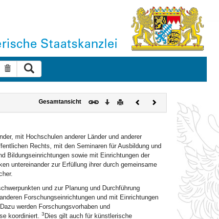
Suche ausführen
Suche zurücksetzen
Download
Drucken
Vorheriges
Nächstes
Gesamtansicht
Dokument
Dokument
ander, mit Hochschulen anderer Länder und anderer
fentlichen Rechts, mit den Seminaren für Ausbildung und
und Bildungseinrichtungen sowie mit Einrichtungen der
en untereinander zur Erfüllung ihrer durch gemeinsame
cher.
chwerpunkten und zur Planung und Durchführung
anderen Forschungseinrichtungen und mit Einrichtungen
Dazu werden Forschungsvorhaben und
3
e koordiniert.
Dies gilt auch für künstlerische