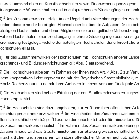
ntwicklungsvorhaben an Kunsthochschulen sowie für anwendungsbezogene 
ür angewandte Wissenschaften und in entsprechenden Studiengängen an and
1
3)
Das Zusammenwirken erfolgt in der Regel durch Vereinbarungen der Hoch
erden, dass eine der beteiligten Hochschulen bestimmte Aufgaben für die bete
eteiligten Hochschulen und deren Mitgliedern die unentgeltliche Mitbenutzung 
Führen Hochschulen einen Studiengang, mehrere Studiengänge oder sonstige
ereinbarung festgelegt, welche der beteiligten Hochschulen die erforderliche S
ochschulen erlässt.
4) Für das Zusammenwirken der Hochschulen mit Hochschulen anderer Länder u
orschungs- und Bildungseinrichtungen gilt Abs. 3 entsprechend.
5) Die Hochschulen arbeiten im Rahmen der ihnen nach Art. 4 Abs. 2 zur Verf
inem kooperativen Leistungsverbund mit der Bayerischen Staatsbibliothek, m
eibniz-Rechenzentrum und mit ihren Archiven in einem Verbund für digitale 
6) Die Hochschulen sind bei der Erfüllung der den Studierendenwerken zuge
iesen verpflichtet.
1
7)
Die Hochschulen sind dazu angehalten, zur Erfüllung ihrer öffentlichen Au
2
inrichtungen zusammenzuwirken.
Die Einzelheiten des Zusammenwirkens reg
3
ffentlich-rechtliche Verträge.
Diese werden unbefristet oder für mindestens fü
4
es Zusammenwirkens unüblich.
Im Rahmen des Zusammenwirkens erbringen di
Darüber hinaus wird das Staatsministerium zur Stärkung wissenschaftlicher 
irtschaftlichen und sparsamen Einsatzes öffentlicher Mittel ermächtigt, auf 