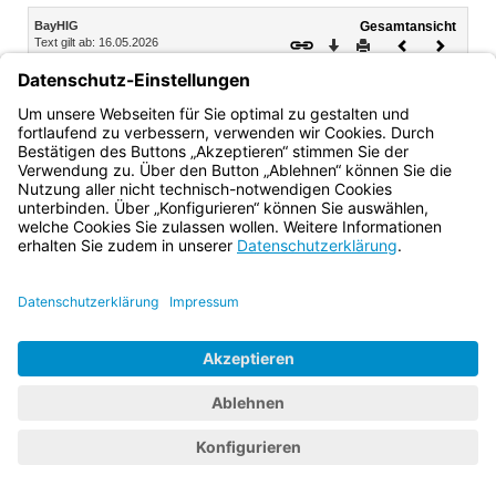
Inhalt
BayHIG
Gesamtansicht
Text gilt ab: 16.05.2026
Download
Drucken
Vorheriges
Nächste
Fassung: 05.08.2022
Dokument
Dokume
Teil 1 Geltungsbereich
Art. 1 Geltungsbereich
Bayern.de
BayernPortal
Datenschutz
Impressum
Barrierefreiheit
Hilfe
Kontakt
Kontrastwechsel
Schriftgröße