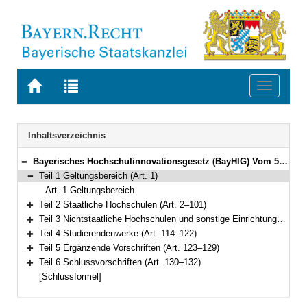
Zur
Zur
Toggle
Startseite
Trefferliste
navigati
von
der
BAYERN.RECHT
letzten
Navigation
Inhaltsverzeichnis
Suche
Bayerisches Hochschulinnovationsgesetz (BayHIG) Vom 5. August 2022 (GVBl. S. 414) BayRS 2210-1-3-WK (Art. 1–132)
Bereich reduzieren
Teil 1 Geltungsbereich (Art. 1)
Bereich reduzieren
Art. 1 Geltungsbereich
Teil 2 Staatliche Hochschulen (Art. 2–101)
Bereich erweitern
Teil 3 Nichtstaatliche Hochschulen und sonstige Einrichtungen (Art. 102–113)
Bereich erweitern
Teil 4 Studierendenwerke (Art. 114–122)
Bereich erweitern
Teil 5 Ergänzende Vorschriften (Art. 123–129)
Bereich erweitern
Teil 6 Schlussvorschriften (Art. 130–132)
Bereich erweitern
[Schlussformel]