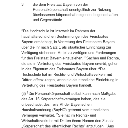
3.
die dem Freistaat Bayern von der
Personalkörperschaft unentgeltlich zur Nutzung
überlassenen körperschaftseigenen Liegenschaften
und Gegenstände.
2
Die Hochschule ist insoweit im Rahmen der
haushaltsrechtlichen Bestimmungen des Freistaates
Bayern ermächtigt, in Vertretung des Freistaates Bayern
über die ihr nach Satz 1 als staatlicher Einrichtung zur
Verfügung stehenden Mittel zu verfügen und Forderungen
3
für den Freistaat Bayern einzuziehen.
Sachen und Rechte,
die sie in Vertretung des Freistaates Bayern erwirbt, gehen
4
in das Eigentum des Freistaates Bayern über.
Die
Hochschule hat im Rechts- und Wirtschaftsverkehr mit
Dritten offenzulegen, wenn sie als staatliche Einrichtung in
Vertretung des Freistaates Bayern handelt.
1
(3)
Die Personalkörperschaft selbst kann nach Maßgabe
des Art. 15 Körperschaftsvermögen haben, das sie
unbeschadet des Teils VI der Bayerischen
Haushaltsordnung (BayHO) getrennt vom staatlichen
2
Vermögen verwaltet.
Sie hat im Rechts- und
Wirtschaftsverkehr mit Dritten ihrem Namen den Zusatz
3
„Körperschaft des öffentlichen Rechts“ anzufügen.
Aus