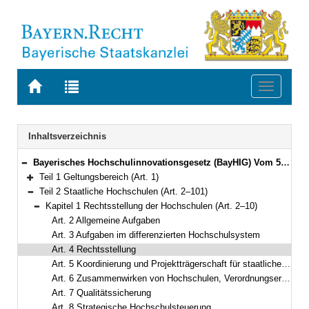
Zur
Zur
Toggle
Startseite
Trefferliste
navigati
von
der
BAYERN.RECHT
letzten
Navigation
Inhaltsverzeichnis
Suche
Bayerisches Hochschulinnovationsgesetz (BayHIG) Vom 5. August 2022 (GVBl. S. 414) BayRS 2210-1-3-WK (Art. 1–132)
Bereich reduzieren
Teil 1 Geltungsbereich (Art. 1)
Bereich erweitern
Teil 2 Staatliche Hochschulen (Art. 2–101)
Bereich reduzieren
Kapitel 1 Rechtsstellung der Hochschulen (Art. 2–10)
Bereich reduzieren
Art. 2 Allgemeine Aufgaben
Art. 3 Aufgaben im differenzierten Hochschulsystem
Art. 4 Rechtsstellung
Art. 5 Koordinierung und Projektträgerschaft für staatliche Fördermaßnahmen
Art. 6 Zusammenwirken von Hochschulen, Verordnungsermächtigung
Art. 7 Qualitätssicherung
Art. 8 Strategische Hochschulsteuerung