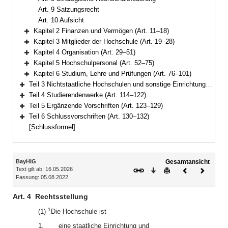
Art. 9 Satzungsrecht
Art. 10 Aufsicht
Kapitel 2 Finanzen und Vermögen (Art. 11–18)
Bereich erweitern
Kapitel 3 Mitglieder der Hochschule (Art. 19–28)
Bereich erweitern
Kapitel 4 Organisation (Art. 29–51)
Bereich erweitern
Kapitel 5 Hochschulpersonal (Art. 52–75)
Bereich erweitern
Kapitel 6 Studium, Lehre und Prüfungen (Art. 76–101)
Bereich erweitern
Teil 3 Nichtstaatliche Hochschulen und sonstige Einrichtungen (Art. 102–113)
Bereich erweitern
Teil 4 Studierendenwerke (Art. 114–122)
Bereich erweitern
Teil 5 Ergänzende Vorschriften (Art. 123–129)
Bereich erweitern
Teil 6 Schlussvorschriften (Art. 130–132)
Bereich erweitern
[Schlussformel]
Inhalt
BayHIG
Gesamtansicht
Text gilt ab: 16.05.2026
Download
Drucken
Vorheriges
Nächste
Fassung: 05.08.2022
Dokument
Dokume
Art. 4
Rechtsstellung
1
(1)
Die Hochschule ist
1.
eine staatliche Einrichtung und