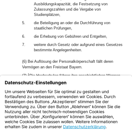
Ausbildungskapazität, die Festsetzung von
Zulassungszahlen und die Vergabe von
Studienplätzen,
5.
die Beteiligung an oder die Durchführung von
staatlichen Prüfungen,
6.
die Erhebung von Gebühren und Entgelten,
7.
weitere durch Gesetz oder aufgrund eines Gesetzes
bestimmte Angelegenheiten.
(6) Bei Auflösung der Personalkörperschaft fällt deren
Vermögen an den Freistaat Bayern.
1
(7)
Die Hochschulen führen ihre geschichtlichen Wappen.
2
Die Einführung neuer Wappen und die Änderung
geschichtlicher Wappen können nur im Einvernehmen mit
3
dem Staatsministerium erfolgen.
Die Vorschriften über die
Führung des Staatswappens bleiben unberührt.
Bayern.de
BayernPortal