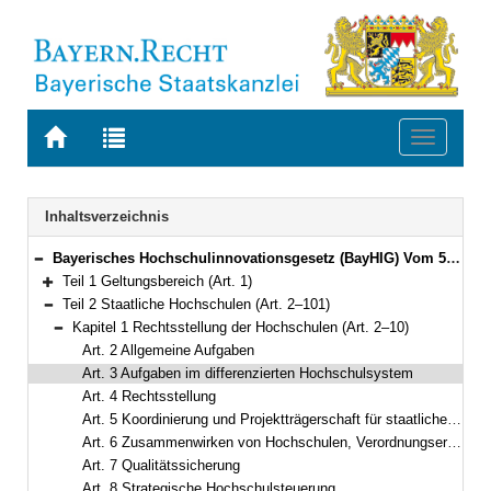
Zur
Zur
Toggle
Startseite
Trefferliste
navigati
von
der
BAYERN.RECHT
letzten
Navigation
Inhaltsverzeichnis
Suche
Bayerisches Hochschulinnovationsgesetz (BayHIG) Vom 5. August 2022 (GVBl. S. 414) BayRS 2210-1-3-WK (Art. 1–132)
Bereich reduzieren
Teil 1 Geltungsbereich (Art. 1)
Bereich erweitern
Teil 2 Staatliche Hochschulen (Art. 2–101)
Bereich reduzieren
Kapitel 1 Rechtsstellung der Hochschulen (Art. 2–10)
Bereich reduzieren
Art. 2 Allgemeine Aufgaben
Art. 3 Aufgaben im differenzierten Hochschulsystem
Art. 4 Rechtsstellung
Art. 5 Koordinierung und Projektträgerschaft für staatliche Fördermaßnahmen
Art. 6 Zusammenwirken von Hochschulen, Verordnungsermächtigung
Art. 7 Qualitätssicherung
Art. 8 Strategische Hochschulsteuerung