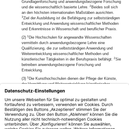
Grundlagenforschung und anwendungsbezogene Forschung
2
und die wissenschaftlich basierte Lehre.
Beides soll sich
an den höchsten internationalen Maßstäben ausrichten.
3
Ziel der Ausbildung ist die Befähigung zur selbstständigen
Entwicklung und Anwendung wissenschaftlicher Methoden
und Erkenntnisse in Wissenschaft und beruflicher Praxis.
1
(2)
Die Hochschulen für angewandte Wissenschaften
vermitteln durch anwendungsbezogene Lehre eine
Qualifizierung, die zur selbstständigen Anwendung und
Weiterentwicklung wissenschaftlicher Methoden und
2
künstlerischer Tätigkeiten in der Berufspraxis befähigt.
Sie
betreiben anwendungsbezogene Forschung und
Entwicklung.
1
(3)
Die Kunsthochschulen dienen der Pflege der Künste,
der Vermittlung und Weiterentwicklung künstlerischer
Formen und Inhalte sowie der künstlerischen und
2
wissenschaftlichen Forschung.
Sie vermitteln eine
künstlerische und wissenschaftliche Ausbildung und fördern
künstlerische Talente.
Bayern.de