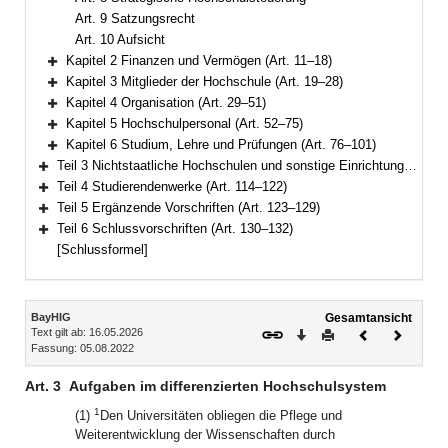
Art. 9 Satzungsrecht
Art. 10 Aufsicht
Kapitel 2 Finanzen und Vermögen (Art. 11–18)
Bereich erweitern
Kapitel 3 Mitglieder der Hochschule (Art. 19–28)
Bereich erweitern
Kapitel 4 Organisation (Art. 29–51)
Bereich erweitern
Kapitel 5 Hochschulpersonal (Art. 52–75)
Bereich erweitern
Kapitel 6 Studium, Lehre und Prüfungen (Art. 76–101)
Bereich erweitern
Teil 3 Nichtstaatliche Hochschulen und sonstige Einrichtungen (Art. 102–113)
Bereich erweitern
Teil 4 Studierendenwerke (Art. 114–122)
Bereich erweitern
Teil 5 Ergänzende Vorschriften (Art. 123–129)
Bereich erweitern
Teil 6 Schlussvorschriften (Art. 130–132)
Bereich erweitern
[Schlussformel]
Inhalt
BayHIG
Gesamtansicht
Text gilt ab: 16.05.2026
Download
Drucken
Vorheriges
Nächste
Fassung: 05.08.2022
Dokument
Dokume
Art. 3
Aufgaben im differenzierten Hochschulsystem
1
(1)
Den Universitäten obliegen die Pflege und
Weiterentwicklung der Wissenschaften durch