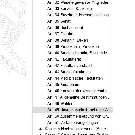
Art. 32 Weitere gewählte Mitglieder der Hochschulleitung
Art. 33 Kanzler, Kanzlerin
Art. 34 Erweiterte Hochschulleitung
Art. 35 Senat
Art. 36 Hochschulrat
Art. 37 Fakultät
Art. 38 Dekanin, Dekan
Art. 39 Prodekanin, Prodekan
Art. 40 Studiendekanin, Studiendekan
Art. 41 Fakultätsrat
Art. 42 Fakultätsvorstand
Art. 43 Studienfakultäten
Art. 44 Medizinische Fakultäten
Art. 45 Kuratorium
Art. 46 Konvent der wissenschaftlichen und künstlerischen Mitarbeiterinnen, Mitarbeiter und Promovierenden
Art. 47 Allgemeine Bestimmungen für die Mitwirkung in der Selbstverwaltung
Art. 48 Wahlen
Art. 49 Unvereinbarkeit mehrerer Ämter
Art. 50 Zusammensetzung von Gremien
Art. 51 Verfahrensregelungen
Kapitel 5 Hochschulpersonal (Art. 52–75)
Bereich erweitern