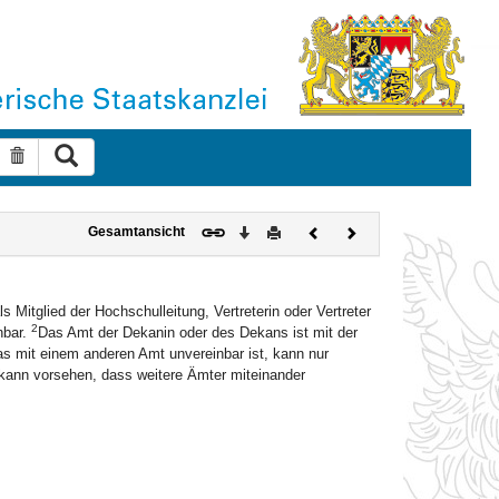
Suche ausführen
Suche zurücksetzen
Download
Drucken
Vorheriges
Nächstes
Gesamtansicht
Dokument
Dokument
s Mitglied der Hochschulleitung, Vertreterin oder Vertreter
2
nbar.
Das Amt der Dekanin oder des Dekans ist mit der
as mit einem anderen Amt unvereinbar ist, kann nur
kann vorsehen, dass weitere Ämter miteinander