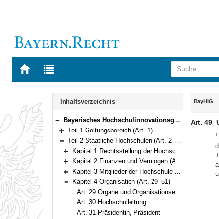
Zur
Zur
Startseite
Trefferliste
von
der
Navigation
BAYERN.RECHT
letzten
Inhalt
Inhaltsverzeichnis
BayHIG
Suche
Bayerisches Hochschulinnovationsgesetz (BayHIG) Vom 5. August 2022 (GVBl. S. 414) BayRS 2210-1-3-WK (Art. 1–132)
Art. 49
Bereich reduzieren
Teil 1 Geltungsbereich (Art. 1)
1
Bereich erweitern
Teil 2 Staatliche Hochschulen (Art. 2–101)
d
Bereich reduzieren
Kapitel 1 Rechtsstellung der Hochschulen (Art. 2–10)
T
Bereich erweitern
Kapitel 2 Finanzen und Vermögen (Art. 11–18)
a
Bereich erweitern
Kapitel 3 Mitglieder der Hochschule (Art. 19–28)
u
Bereich erweitern
Kapitel 4 Organisation (Art. 29–51)
Bereich reduzieren
Art. 29 Organe und Organisationseinheiten
Art. 30 Hochschulleitung
Art. 31 Präsidentin, Präsident