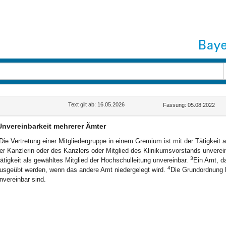
Text gilt ab: 16.05.2026
Fassung: 05.08.2022
Unvereinbarkeit mehrerer Ämter
Die Vertretung einer Mitgliedergruppe in einem Gremium ist mit der Tätigkeit al
er Kanzlerin oder des Kanzlers oder Mitglied des Klinikumsvorstands unverei
3
ätigkeit als gewähltes Mitglied der Hochschulleitung unvereinbar.
Ein Amt, d
4
usgeübt werden, wenn das andere Amt niedergelegt wird.
Die Grundordnung 
nvereinbar sind.