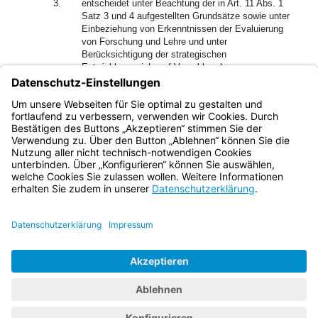
3.
entscheidet unter Beachtung der in Art. 11 Abs. 1
Satz 3 und 4 aufgestellten Grundsätze sowie unter
Einbeziehung von Erkenntnissen der Evaluierung
von Forschung und Lehre und unter
Berücksichtigung der strategischen
Entwicklungsziele auf Vorschlag der
Hochschulleitung über Schwerpunkte des Haushalts,
4.
beschließt über Anträge zur Gliederung der
Hochschule in Fakultäten.
Bayern.de
BayernPortal
Datenschutz
Impressum
Barrierefreiheit
Hilfe
Kontakt
Kontrastwechsel
Schriftgröße