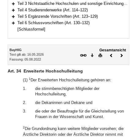
Bereich erweitern
Teil 3 Nichtstaatliche Hochschulen und sonstige Einrichtungen (Art. 102–113)
Bereich erweitern
Teil 4 Studierendenwerke (Art. 114–122)
Bereich erweitern
Teil 5 Ergänzende Vorschriften (Art. 123–129)
Bereich erweitern
Teil 6 Schlussvorschriften (Art. 130–132)
Bereich erweitern
[Schlussformel]
Inhalt
BayHIG
Gesamtansicht
Text gilt ab: 16.05.2026
Download
Drucken
Vorheriges
Nächste
Fassung: 05.08.2022
Dokument
Dokume
Art. 34
Erweiterte Hochschulleitung
1
(1)
Der Erweiterten Hochschulleitung gehören an:
1.
die stimmberechtigten Mitglieder der
Hochschulleitung,
2.
die Dekaninnen und Dekane und
3.
die oder der Beauftragte für die Gleichstellung von
Frauen in der Wissenschaft und Kunst.
2
Die Grundordnung kann weitere Mitglieder vorsehen; die
Ärztliche Direktorin oder der Ärztliche Direktor nimmt mit