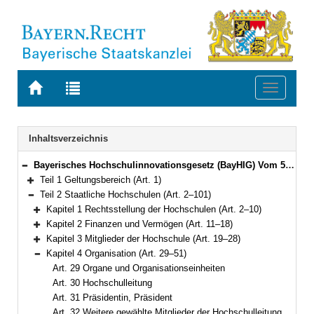
Zur
Zur
Toggle
Startseite
Trefferliste
navigati
von
der
BAYERN.RECHT
letzten
Navigation
Inhaltsverzeichnis
Suche
Bayerisches Hochschulinnovationsgesetz (BayHIG) Vom 5. August 2022 (GVBl. S. 414) BayRS 2210-1-3-WK (Art. 1–132)
Bereich reduzieren
Teil 1 Geltungsbereich (Art. 1)
Bereich erweitern
Teil 2 Staatliche Hochschulen (Art. 2–101)
Bereich reduzieren
Kapitel 1 Rechtsstellung der Hochschulen (Art. 2–10)
Bereich erweitern
Kapitel 2 Finanzen und Vermögen (Art. 11–18)
Bereich erweitern
Kapitel 3 Mitglieder der Hochschule (Art. 19–28)
Bereich erweitern
Kapitel 4 Organisation (Art. 29–51)
Bereich reduzieren
Art. 29 Organe und Organisationseinheiten
Art. 30 Hochschulleitung
Art. 31 Präsidentin, Präsident
Art. 32 Weitere gewählte Mitglieder der Hochschulleitung