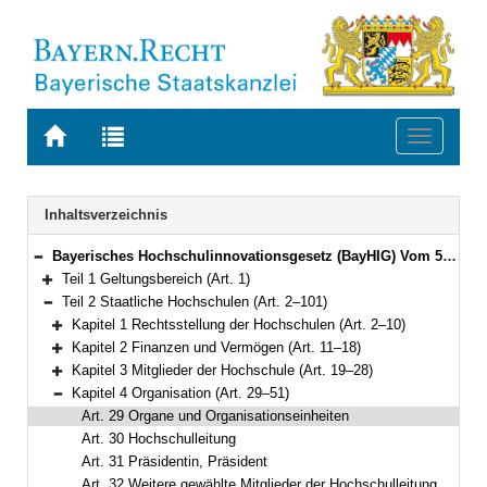
Zur
Zur
Toggle
Startseite
Trefferliste
navigati
von
der
BAYERN.RECHT
letzten
Navigation
Inhaltsverzeichnis
Suche
Bayerisches Hochschulinnovationsgesetz (BayHIG) Vom 5. August 2022 (GVBl. S. 414) BayRS 2210-1-3-WK (Art. 1–132)
Bereich reduzieren
Teil 1 Geltungsbereich (Art. 1)
Bereich erweitern
Teil 2 Staatliche Hochschulen (Art. 2–101)
Bereich reduzieren
Kapitel 1 Rechtsstellung der Hochschulen (Art. 2–10)
Bereich erweitern
Kapitel 2 Finanzen und Vermögen (Art. 11–18)
Bereich erweitern
Kapitel 3 Mitglieder der Hochschule (Art. 19–28)
Bereich erweitern
Kapitel 4 Organisation (Art. 29–51)
Bereich reduzieren
Art. 29 Organe und Organisationseinheiten
Art. 30 Hochschulleitung
Art. 31 Präsidentin, Präsident
Art. 32 Weitere gewählte Mitglieder der Hochschulleitung