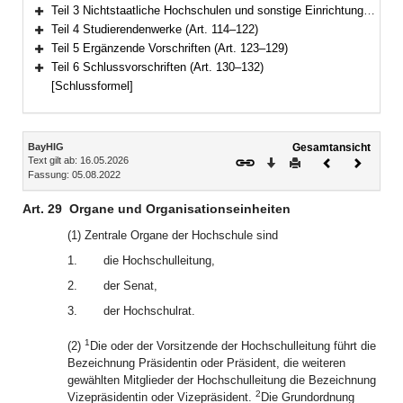
Bereich erweitern
Teil 3 Nichtstaatliche Hochschulen und sonstige Einrichtungen (Art. 102–113)
Bereich erweitern
Teil 4 Studierendenwerke (Art. 114–122)
Bereich erweitern
Teil 5 Ergänzende Vorschriften (Art. 123–129)
Bereich erweitern
Teil 6 Schlussvorschriften (Art. 130–132)
Bereich erweitern
[Schlussformel]
Inhalt
BayHIG
Gesamtansicht
Text gilt ab: 16.05.2026
Download
Drucken
Vorheriges
Nächste
Fassung: 05.08.2022
Dokument
Dokume
Art. 29
Organe und Organisationseinheiten
(1) Zentrale Organe der Hochschule sind
1.
die Hochschulleitung,
2.
der Senat,
3.
der Hochschulrat.
1
(2)
Die oder der Vorsitzende der Hochschulleitung führt die
Bezeichnung Präsidentin oder Präsident, die weiteren
gewählten Mitglieder der Hochschulleitung die Bezeichnung
2
Vizepräsidentin oder Vizepräsident.
Die Grundordnung