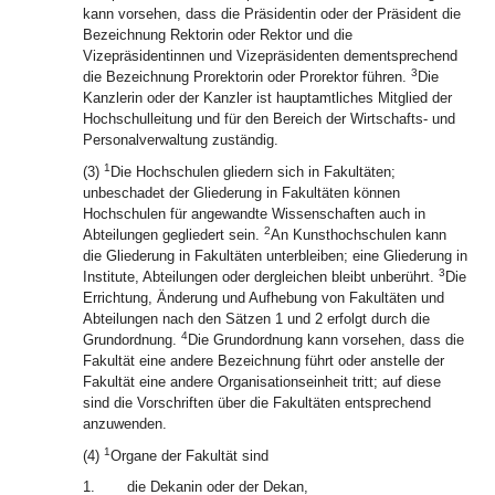
kann vorsehen, dass die Präsidentin oder der Präsident die
Bezeichnung Rektorin oder Rektor und die
Vizepräsidentinnen und Vizepräsidenten dementsprechend
3
die Bezeichnung Prorektorin oder Prorektor führen.
Die
Kanzlerin oder der Kanzler ist hauptamtliches Mitglied der
Hochschulleitung und für den Bereich der Wirtschafts- und
Personalverwaltung zuständig.
1
(3)
Die Hochschulen gliedern sich in Fakultäten;
unbeschadet der Gliederung in Fakultäten können
Hochschulen für angewandte Wissenschaften auch in
2
Abteilungen gegliedert sein.
An Kunsthochschulen kann
die Gliederung in Fakultäten unterbleiben; eine Gliederung in
3
Institute, Abteilungen oder dergleichen bleibt unberührt.
Die
Errichtung, Änderung und Aufhebung von Fakultäten und
Abteilungen nach den Sätzen 1 und 2 erfolgt durch die
4
Grundordnung.
Die Grundordnung kann vorsehen, dass die
Fakultät eine andere Bezeichnung führt oder anstelle der
Fakultät eine andere Organisationseinheit tritt; auf diese
sind die Vorschriften über die Fakultäten entsprechend
anzuwenden.
1
(4)
Organe der Fakultät sind
1.
die Dekanin oder der Dekan,