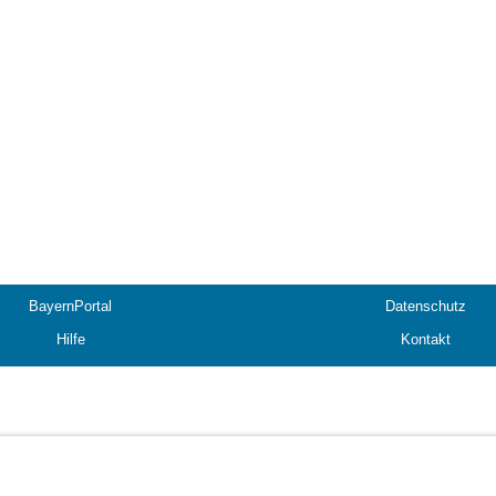
BayernPortal
Datenschutz
Hilfe
Kontakt