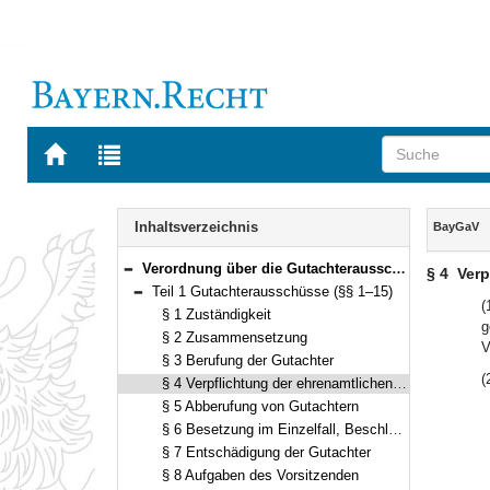
Zur
Zur
Startseite
Trefferliste
von
der
Navigation
BAYERN.RECHT
letzten
Inhalt
Inhaltsverzeichnis
BayGaV
Suche
Verordnung über die Gutachterausschüsse, die Kaufpreissammlungen und die Bodenrichtwerte nach dem Baugesetzbuch (Bayerische Gutachterausschussverordnung – BayGaV) Vom 5. April 2005 (GVBl. S. 88) BayRS 2130-2-B (§§ 1–25)
§ 4
Verp
Bereich reduzieren
Teil 1 Gutachterausschüsse (§§ 1–15)
Bereich reduzieren
(
§ 1 Zuständigkeit
g
§ 2 Zusammensetzung
V
§ 3 Berufung der Gutachter
(
§ 4 Verpflichtung der ehrenamtlichen Gutachter
§ 5 Abberufung von Gutachtern
§ 6 Besetzung im Einzelfall, Beschlussfassung
§ 7 Entschädigung der Gutachter
§ 8 Aufgaben des Vorsitzenden