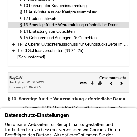
§ 10 Führung der Kaufpreissammlung
§ 11 Auskünfte aus der Kaufpreissammlung
§ 12 Bodenrichtwerte
§ 13 Sonstige für die Wertermittlung erforderliche Daten
§ 14 Erstattung von Gutachten
§ 15 Gebühren und Auslagen für Gutachten
Teil 2 Oberer Gutachterausschuss für Grundstückswerte im Freistaat Bayern (§§ 16–23)
Bereich erweitern
Teil 3 Schlussvorschriften (§§ 24–25)
Bereich erweitern
[Schlussformel]
Inhalt
BayGaV
Gesamtansicht
Text gilt ab: 01.01.2023
Download
Drucken
Vorheriges
Nächste
Fassung: 05.04.2005
Dokument
Dokume
§ 13
Sonstige für die Wertermittlung erforderliche Daten
1
Die nach § 193 Abs. 5 BauGB ermittelten sonstigen für die
Wertermittlung erforderlichen Daten werden in geeigneter
2
Weise bekannt gemacht.
Jedermann kann von der
Geschäftsstelle des Gutachterausschusses Auskunft über
diese Daten verlangen.