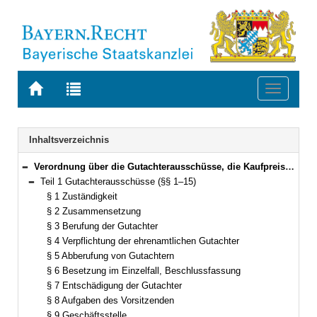
Zur
Zur
Toggle
Startseite
Trefferliste
navigati
von
der
BAYERN.RECHT
letzten
Navigation
Inhaltsverzeichnis
Suche
Verordnung über die Gutachterausschüsse, die Kaufpreissammlungen und die Bodenrichtwerte nach dem Baugesetzbuch (Bayerische Gutachterausschussverordnung – BayGaV) Vom 5. April 2005 (GVBl. S. 88) BayRS 2130-2-B (§§ 1–25)
Bereich reduzieren
Teil 1 Gutachterausschüsse (§§ 1–15)
Bereich reduzieren
§ 1 Zuständigkeit
§ 2 Zusammensetzung
§ 3 Berufung der Gutachter
§ 4 Verpflichtung der ehrenamtlichen Gutachter
§ 5 Abberufung von Gutachtern
§ 6 Besetzung im Einzelfall, Beschlussfassung
§ 7 Entschädigung der Gutachter
§ 8 Aufgaben des Vorsitzenden
§ 9 Geschäftsstelle