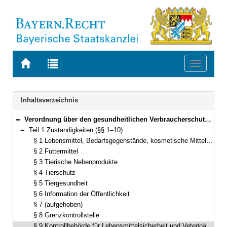
Zur
Zur
Toggle
Startseite
Trefferliste
navigati
von
der
BAYERN.RECHT
letzten
Navigation
Inhaltsverzeichnis
Suche
Verordnung über den gesundheitlichen Verbraucherschutz (Gesundheitlicher Verbraucherschutz-Verordnung – GesVSV) Vom 1. August 2017 (GVBl. S. 402) BayRS 2120-11-U (§§ 1–19)
Bereich reduzieren
Teil 1 Zuständigkeiten (§§ 1–10)
Bereich reduzieren
§ 1 Lebensmittel, Bedarfsgegenstände, kosmetische Mittel, Tabakerzeugnisse und amtliche Laboratorien
§ 2 Futtermittel
§ 3 Tierische Nebenprodukte
§ 4 Tierschutz
§ 5 Tiergesundheit
§ 6 Information der Öffentlichkeit
§ 7 (aufgehoben)
§ 8 Grenzkontrollstelle
§ 9 Kontrollbehörde für Lebensmittelsicherheit und Veterinärwesen