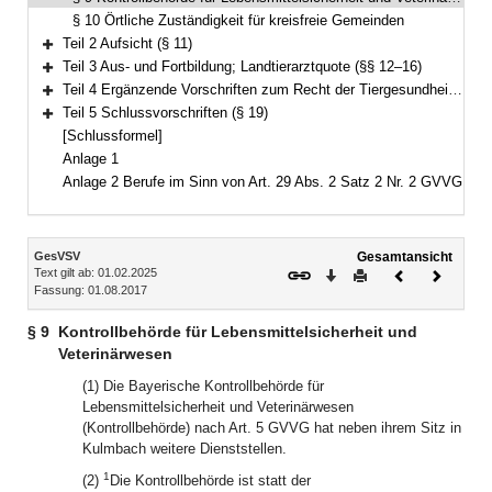
§ 10 Örtliche Zuständigkeit für kreisfreie Gemeinden
Teil 2 Aufsicht (§ 11)
Bereich erweitern
Teil 3 Aus- und Fortbildung; Landtierarztquote (§§ 12–16)
Bereich erweitern
Teil 4 Ergänzende Vorschriften zum Recht der Tiergesundheit (§§ 17–18)
Bereich erweitern
Teil 5 Schlussvorschriften (§ 19)
Bereich erweitern
[Schlussformel]
Anlage 1
Anlage 2 Berufe im Sinn von Art. 29 Abs. 2 Satz 2 Nr. 2 GVVG
Inhalt
GesVSV
Gesamtansicht
Text gilt ab: 01.02.2025
Download
Drucken
Vorheriges
Nächste
Fassung: 01.08.2017
Dokument
Dokume
§ 9
Kontrollbehörde für Lebensmittelsicherheit und
Veterinärwesen
(1) Die Bayerische Kontrollbehörde für
Lebensmittelsicherheit und Veterinärwesen
(Kontrollbehörde) nach Art. 5 GVVG hat neben ihrem Sitz in
Kulmbach weitere Dienststellen.
1
(2)
Die Kontrollbehörde ist statt der