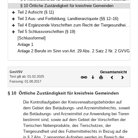
§ 10 Örtliche Zuständigkeit für kreisfreie Gemeinden
Teil 2 Aufsicht (§ 11)
Bereich erweitern
Teil 3 Aus- und Fortbildung; Landtierarztquote (§§ 12–16)
Bereich erweitern
Teil 4 Ergänzende Vorschriften zum Recht der Tiergesundheit (§§ 17–18)
Bereich erweitern
Teil 5 Schlussvorschriften (§ 19)
Bereich erweitern
[Schlussformel]
Anlage 1
Anlage 2 Berufe im Sinn von Art. 29 Abs. 2 Satz 2 Nr. 2 GVVG
Inhalt
GesVSV
Gesamtansicht
Text gilt ab: 01.02.2025
Download
Drucken
Vorheriges
Nächste
Fassung: 01.08.2017
Dokument
Dokume
§ 10
Örtliche Zuständigkeit für kreisfreie Gemeinden
Die Kontrollaufgaben der Kreisverwaltungsbehörden auf
dem Gebiet des Betäubungs- und Arzneimittelrechts, soweit
die Betäubungs- und Arzneimittel zur Anwendung bei Tieren
bestimmt sind, sowie auf dem Gebiet der Vorschriften der
Tierischen Nebenprodukte, des Tierschutzes, der
Tiergesundheit und des Futtermittelrechts in Bezug auf die
in § 2 Abs. 2 genannten Aufgaben werden im Bereich der