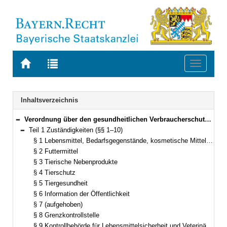
Zur
Zur
Toggle
Startseite
Trefferliste
navigati
von
der
BAYERN.RECHT
letzten
Navigation
Inhaltsverzeichnis
Suche
Verordnung über den gesundheitlichen Verbraucherschutz (Gesundheitlicher Verbraucherschutz-Verordnung – GesVSV) Vom 1. August 2017 (GVBl. S. 402) BayRS 2120-11-U (§§ 1–19)
Bereich reduzieren
Teil 1 Zuständigkeiten (§§ 1–10)
Bereich reduzieren
§ 1 Lebensmittel, Bedarfsgegenstände, kosmetische Mittel, Tabakerzeugnisse und amtliche Laboratorien
§ 2 Futtermittel
§ 3 Tierische Nebenprodukte
§ 4 Tierschutz
§ 5 Tiergesundheit
§ 6 Information der Öffentlichkeit
§ 7 (aufgehoben)
§ 8 Grenzkontrollstelle
§ 9 Kontrollbehörde für Lebensmittelsicherheit und Veterinärwesen