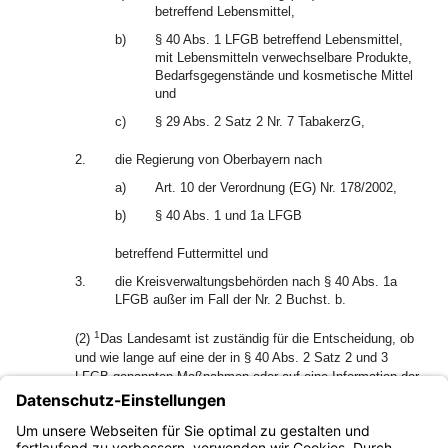
betreffend Lebensmittel,
b)
§ 40 Abs. 1 LFGB betreffend Lebensmittel,
mit Lebensmitteln verwechselbare Produkte,
Bedarfsgegenstände und kosmetische Mittel
und
c)
§ 29 Abs. 2 Satz 2 Nr. 7 TabakerzG,
2.
die Regierung von Oberbayern nach
a)
Art. 10 der Verordnung (EG) Nr. 178/2002,
b)
§ 40 Abs. 1 und 1a LFGB
betreffend Futtermittel und
3.
die Kreisverwaltungsbehörden nach § 40 Abs. 1a
LFGB außer im Fall der Nr. 2 Buchst. b.
1
(2)
Das Landesamt ist zuständig für die Entscheidung, ob
und wie lange auf eine der in § 40 Abs. 2 Satz 2 und 3
LFGB genannten Maßnahmen oder auf eine Information der
2
Öffentlichkeit hingewiesen wird.
Veröffentlichungen dürfen
Dritten nur dann übertragen werden, wenn sie für den
vorgesehenen Zeitraum eine sichere Einstellung der Daten