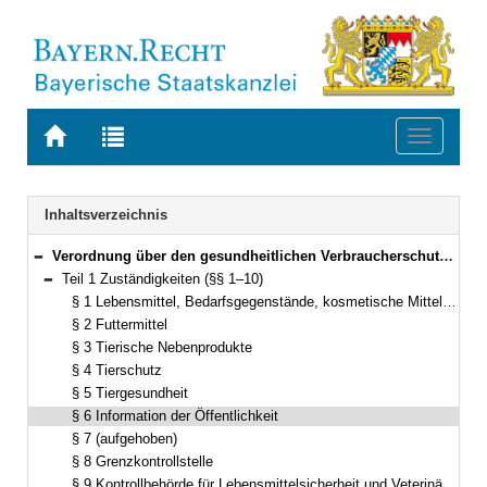
Zur
Zur
Toggle
Startseite
Trefferliste
navigati
von
der
BAYERN.RECHT
letzten
Navigation
Inhaltsverzeichnis
Suche
Verordnung über den gesundheitlichen Verbraucherschutz (Gesundheitlicher Verbraucherschutz-Verordnung – GesVSV) Vom 1. August 2017 (GVBl. S. 402) BayRS 2120-11-U (§§ 1–19)
Bereich reduzieren
Teil 1 Zuständigkeiten (§§ 1–10)
Bereich reduzieren
§ 1 Lebensmittel, Bedarfsgegenstände, kosmetische Mittel, Tabakerzeugnisse und amtliche Laboratorien
§ 2 Futtermittel
§ 3 Tierische Nebenprodukte
§ 4 Tierschutz
§ 5 Tiergesundheit
§ 6 Information der Öffentlichkeit
§ 7 (aufgehoben)
§ 8 Grenzkontrollstelle
§ 9 Kontrollbehörde für Lebensmittelsicherheit und Veterinärwesen