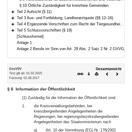
§ 10 Örtliche Zuständigkeit für kreisfreie Gemeinden
Teil 2 Aufsicht (§ 11)
Bereich erweitern
Teil 3 Aus- und Fortbildung; Landtierarztquote (§§ 12–16)
Bereich erweitern
Teil 4 Ergänzende Vorschriften zum Recht der Tiergesundheit (§§ 17–18)
Bereich erweitern
Teil 5 Schlussvorschriften (§ 19)
Bereich erweitern
[Schlussformel]
Anlage 1
Anlage 2 Berufe im Sinn von Art. 29 Abs. 2 Satz 2 Nr. 2 GVVG
Inhalt
GesVSV
Gesamtansicht
Text gilt ab: 01.02.2025
Download
Drucken
Vorheriges
Nächste
Fassung: 01.08.2017
Dokument
Dokume
§ 6
Information der Öffentlichkeit
(1) Zuständig für die Information der Öffentlichkeit sind
1.
die Kreisverwaltungsbehörden, bei
kreisübergreifenden Angelegenheiten die
Regierungen, bei regierungsbezirksübergreifenden
Angelegenheiten das Staatsministerium nach
a)
Art. 10 der Verordnung (EG) Nr. 178/2002