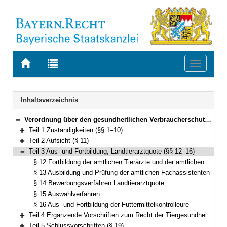
Zur
Zur
Toggle
Startseite
Trefferliste
navigati
von
der
BAYERN.RECHT
letzten
Navigation
Inhaltsverzeichnis
Suche
Verordnung über den gesundheitlichen Verbraucherschutz (Gesundheitlicher Verbraucherschutz-Verordnung – GesVSV) Vom 1. August 2017 (GVBl. S. 402) BayRS 2120-11-U (§§ 1–19)
Bereich reduzieren
Teil 1 Zuständigkeiten (§§ 1–10)
Bereich erweitern
Teil 2 Aufsicht (§ 11)
Bereich erweitern
Teil 3 Aus- und Fortbildung; Landtierarztquote (§§ 12–16)
Bereich reduzieren
§ 12 Fortbildung der amtlichen Tierärzte und der amtlichen Fachassistenten
§ 13 Ausbildung und Prüfung der amtlichen Fachassistenten
§ 14 Bewerbungsverfahren Landtierarztquote
§ 15 Auswahlverfahren
§ 16 Aus- und Fortbildung der Futtermittelkontrolleure
Teil 4 Ergänzende Vorschriften zum Recht der Tiergesundheit (§§ 17–18)
Bereich erweitern
Teil 5 Schlussvorschriften (§ 19)