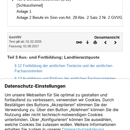
Bereich erweitern
[Schlussformel]
Anlage 1
Anlage 2 Berufe im Sinn von Art. 29 Abs. 2 Satz 2 Nr. 2 GVVG
Inhalt
GesVSV
Gesamtansicht
Text gilt ab: 01.02.2025
Download
Drucken
Vorheriges
Nächste
Fassung: 01.08.2017
Dokument
Dokume
Teil 3 Aus- und Fortbildung; Landtierarztquote
§ 12 Fortbildung der amtlichen Tierärzte und der amtlichen
Fachassistenten
§ 13 Ausbildung und Prüfung der amtlichen Fachassistenten
§ 14 Bewerbungsverfahren Landtierarztquote
§ 15 Auswahlverfahren
§ 16 Aus- und Fortbildung der Futtermittelkontrolleure
Bayern.de
BayernPortal