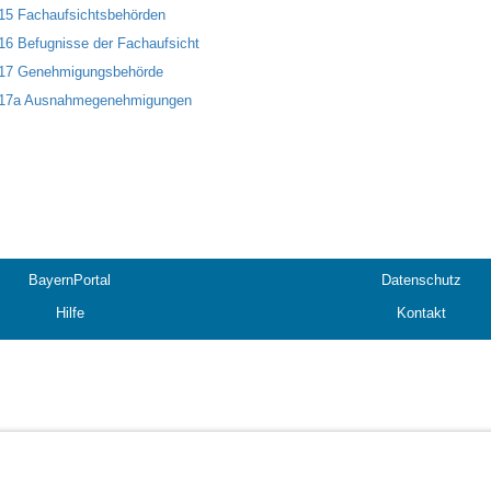
115 Fachaufsichtsbehörden
116 Befugnisse der Fachaufsicht
117 Genehmigungsbehörde
 117a Ausnahmegenehmigungen
BayernPortal
Datenschutz
Hilfe
Kontakt