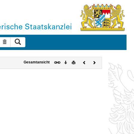
Suche ausführen
Suche zurücksetzen
Download
Drucken
Vorheriges
Nächstes
Gesamtansicht
Dokument
Dokument