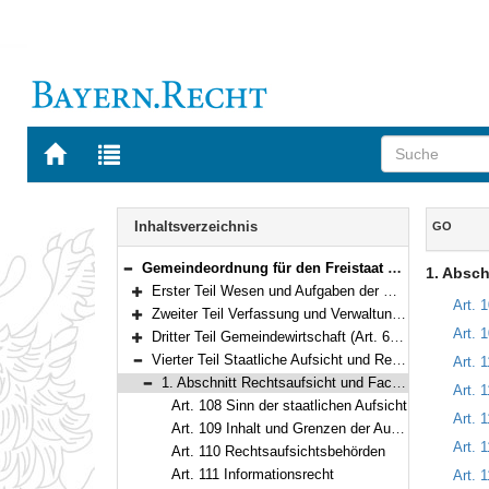
Zur
Zur
Startseite
Trefferliste
von
der
Navigation
BAYERN.RECHT
letzten
Inhalt
Inhaltsverzeichnis
GO
Suche
Gemeindeordnung für den Freistaat Bayern (Gemeindeordnung – GO) in der Fassung der Bekanntmachung vom 22. August 1998 (GVBl. S. 796) BayRS 2020-1-1-I (Art. 1–122)
1. Absch
Bereich reduzieren
Erster Teil Wesen und Aufgaben der Gemeinde (Art. 1–28)
Bereich erweitern
Art. 
Zweiter Teil Verfassung und Verwaltung der Gemeinde (Art. 29–60a)
Bereich erweitern
Art. 
Dritter Teil Gemeindewirtschaft (Art. 61–107)
Bereich erweitern
Vierter Teil Staatliche Aufsicht und Rechtsmittel (Art. 108–118)
Art. 
Bereich reduzieren
1. Abschnitt Rechtsaufsicht und Fachaufsicht (Art. 108–117a)
Art. 
Bereich reduzieren
Art. 108 Sinn der staatlichen Aufsicht
Art. 
Art. 109 Inhalt und Grenzen der Aufsicht
Art. 
Art. 110 Rechtsaufsichtsbehörden
Art. 111 Informationsrecht
Art. 