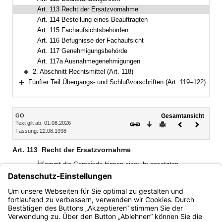
Art. 113 Recht der Ersatzvornahme
Art. 114 Bestellung eines Beauftragten
Art. 115 Fachaufsichtsbehörden
Art. 116 Befugnisse der Fachaufsicht
Art. 117 Genehmigungsbehörde
Art. 117a Ausnahmegenehmigungen
2. Abschnitt Rechtsmittel (Art. 118)
Bereich erweitern
Fünfter Teil Übergangs- und Schlußvorschriften (Art. 119–122)
Bereich erweitern
Inhalt
GO
Gesamtansicht
Text gilt ab: 01.08.2026
Download
Drucken
Vorheriges
Nächste
Fassung: 22.08.1998
Dokument
Dokume
Art. 113
Recht der Ersatzvornahme
1
Kommt die Gemeinde binnen einer ihr gesetzten
angemessenen Frist den Anordnungen der
Rechtsaufsichtsbehörde nicht nach, kann diese die
notwendigen Maßnahmen an Stelle der Gemeinde verfügen
2
und vollziehen.
Die Kosten trägt die Gemeinde.