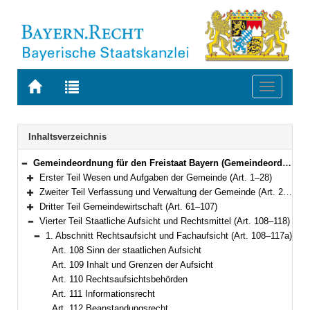
Zur
Zur
Toggle
Startseite
Trefferliste
navigati
von
der
BAYERN.RECHT
letzten
Navigation
Inhaltsverzeichnis
Suche
Gemeindeordnung für den Freistaat Bayern (Gemeindeordnung – GO) in der Fassung der Bekanntmachung vom 22. August 1998 (GVBl. S. 796) BayRS 2020-1-1-I (Art. 1–122)
Bereich reduzieren
Erster Teil Wesen und Aufgaben der Gemeinde (Art. 1–28)
Bereich erweitern
Zweiter Teil Verfassung und Verwaltung der Gemeinde (Art. 29–60a)
Bereich erweitern
Dritter Teil Gemeindewirtschaft (Art. 61–107)
Bereich erweitern
Vierter Teil Staatliche Aufsicht und Rechtsmittel (Art. 108–118)
Bereich reduzieren
1. Abschnitt Rechtsaufsicht und Fachaufsicht (Art. 108–117a)
Bereich reduzieren
Art. 108 Sinn der staatlichen Aufsicht
Art. 109 Inhalt und Grenzen der Aufsicht
Art. 110 Rechtsaufsichtsbehörden
Art. 111 Informationsrecht
Art. 112 Beanstandungsrecht