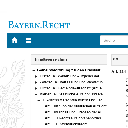
Zur
Zur
Startseite
Trefferliste
von
der
Navigation
BAYERN.RECHT
letzten
Inhalt
Inhaltsverzeichnis
GO
Suche
Gemeindeordnung für den Freistaat Bayern (Gemeindeordnung – GO) in der Fassung der Bekanntmachung vom 22. August 1998 (GVBl. S. 796) BayRS 2020-1-1-I (Art. 1–122)
Art. 114
Bereich reduzieren
Erster Teil Wesen und Aufgaben der Gemeinde (Art. 1–28)
Bereich erweitern
(
Zweiter Teil Verfassung und Verwaltung der Gemeinde (Art. 29–60a)
A
Bereich erweitern
Dritter Teil Gemeindewirtschaft (Art. 61–107)
B
Bereich erweitern
Vierter Teil Staatliche Aufsicht und Rechtsmittel (Art. 108–118)
h
Bereich reduzieren
1. Abschnitt Rechtsaufsicht und Fachaufsicht (Art. 108–117a)
Bereich reduzieren
(
Art. 108 Sinn der staatlichen Aufsicht
v
Art. 109 Inhalt und Grenzen der Aufsicht
B
Art. 110 Rechtsaufsichtsbehörden
o
Art. 111 Informationsrecht
G