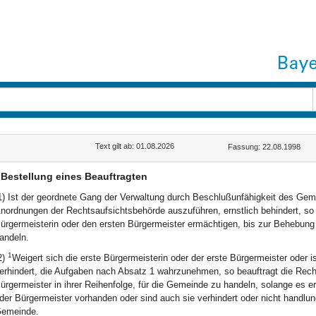
Text gilt ab: 01.08.2026
Fassung: 22.08.1998
Bestellung eines Beauftragten
1) Ist der geordnete Gang der Verwaltung durch Beschlußunfähigkeit des Ge
nordnungen der Rechtsaufsichtsbehörde auszuführen, ernstlich behindert, so
ürgermeisterin oder den ersten Bürgermeister ermächtigen, bis zur Behebung
andeln.
1
2)
Weigert sich die erste Bürgermeisterin oder der erste Bürgermeister oder i
erhindert, die Aufgaben nach Absatz 1 wahrzunehmen, so beauftragt die Rech
ürgermeister in ihrer Reihenfolge, für die Gemeinde zu handeln, solange es erf
der Bürgermeister vorhanden oder sind auch sie verhindert oder nicht handlung
emeinde.